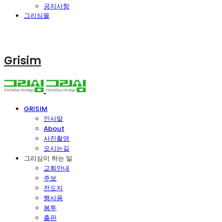
공지사항
그리심몰
Grisim
GRISIM
인사말
About
사진촬영
오시는길
그리심이 하는 일
교회안내
주보
전도지
행사용
봉투
출판