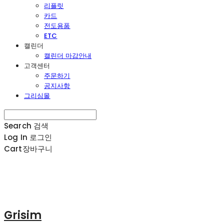
리플릿
카드
전도용품
ETC
캘린더
캘린더 마감안내
고객센터
주문하기
공지사항
그리심몰
Search
검색
Log In
로그인
Cart
장바구니
Grisim