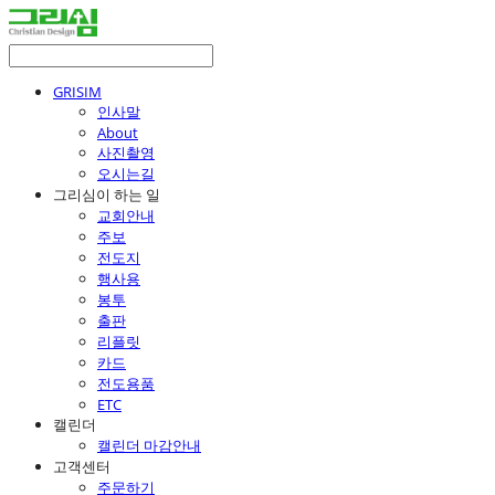
GRISIM
인사말
About
사진촬영
오시는길
그리심이 하는 일
교회안내
주보
전도지
행사용
봉투
출판
리플릿
카드
전도용품
ETC
캘린더
캘린더 마감안내
고객센터
주문하기