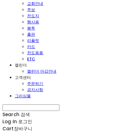
교회안내
주보
전도지
행사용
봉투
출판
리플릿
카드
전도용품
ETC
캘린더
캘린더 마감안내
고객센터
주문하기
공지사항
그리심몰
Search
검색
Log In
로그인
Cart
장바구니