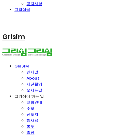
공지사항
그리심몰
Grisim
GRISIM
인사말
About
사진촬영
오시는길
그리심이 하는 일
교회안내
주보
전도지
행사용
봉투
출판