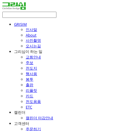
GRISIM
인사말
About
사진촬영
오시는길
그리심이 하는 일
교회안내
주보
전도지
행사용
봉투
출판
리플릿
카드
전도용품
ETC
캘린더
캘린더 마감안내
고객센터
주문하기