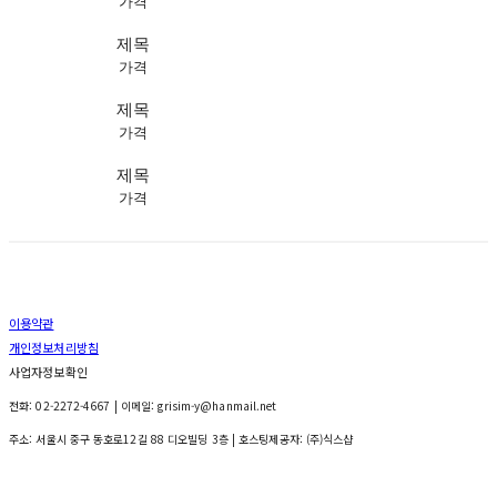
가격
제목
가격
제목
가격
제목
가격
이용약관
개인정보처리방침
사업자정보확인
전화: 02-2272-4667 | 이메일: grisim-y@hanmail.net
주소: 서울시 중구 동호로12길 88 디오빌딩 3층
| 호스팅제공자: (주)식스샵