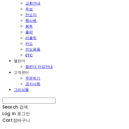
교회안내
주보
전도지
행사용
봉투
출판
리플릿
카드
전도용품
ETC
캘린더
캘린더 마감안내
고객센터
주문하기
공지사항
그리심몰
Search
검색
Log In
로그인
Cart
장바구니