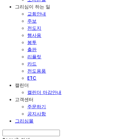
그리심이 하는 일
교회안내
주보
전도지
행사용
봉투
출판
리플릿
카드
전도용품
ETC
캘린더
캘린더 마감안내
고객센터
주문하기
공지사항
그리심몰