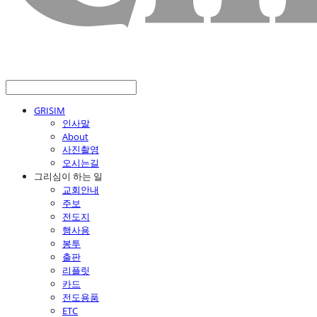
GRISIM
인사말
About
사진촬영
오시는길
그리심이 하는 일
교회안내
주보
전도지
행사용
봉투
출판
리플릿
카드
전도용품
ETC