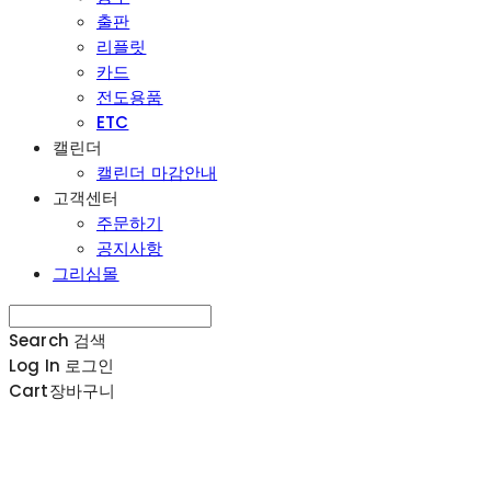
출판
리플릿
카드
전도용품
ETC
캘린더
캘린더 마감안내
고객센터
주문하기
공지사항
그리심몰
Search
검색
Log In
로그인
Cart
장바구니