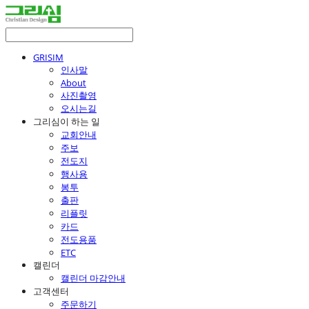
GRISIM
인사말
About
사진촬영
오시는길
그리심이 하는 일
교회안내
주보
전도지
행사용
봉투
출판
리플릿
카드
전도용품
ETC
캘린더
캘린더 마감안내
고객센터
주문하기