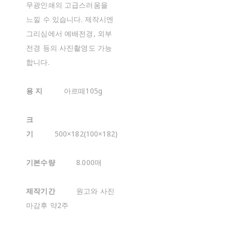
무광인쇄의 고급스러움을
느낄 수 있습니다. 제작시엔
그리심에서 예배전경, 외부
전경 등의 사진촬영도 가능
합니다.
용 지
아르떼105g
크
기
500×182(100×182)
기본수량
8.000매
제작기간
원고와 사진
마감후 약2주