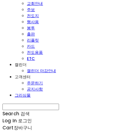
교회안내
주보
전도지
행사용
봉투
출판
리플릿
카드
전도용품
ETC
캘린더
캘린더 마감안내
고객센터
주문하기
공지사항
그리심몰
Search
검색
Log In
로그인
Cart
장바구니