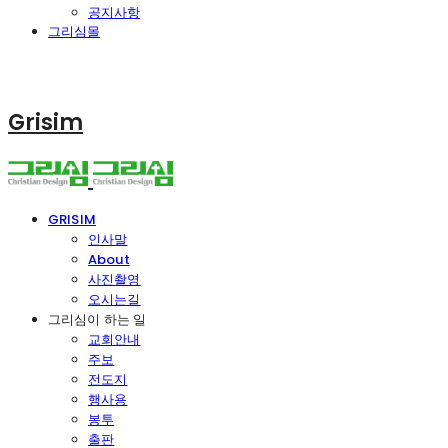
공지사항
그리심몰
Grisim
GRISIM
인사말
About
사진촬영
오시는길
그리심이 하는 일
교회안내
주보
전도지
행사용
봉투
출판