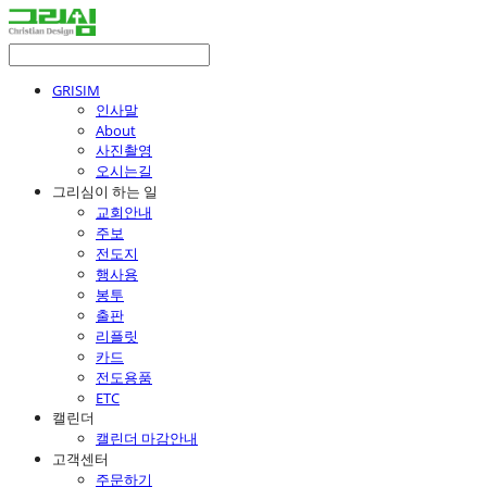
GRISIM
인사말
About
사진촬영
오시는길
그리심이 하는 일
교회안내
주보
전도지
행사용
봉투
출판
리플릿
카드
전도용품
ETC
캘린더
캘린더 마감안내
고객센터
주문하기