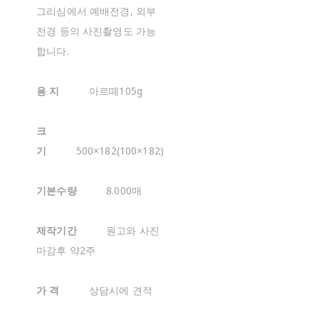
그리심에서 예배전경, 외부
전경 등의 사진촬영도 가능
합니다.
용 지
아르떼105g
크
기
500×182(100×182)
기본수량
8.000매
제작기간
원고와 사진
마감후 약2주
가 격
상담시에 견적