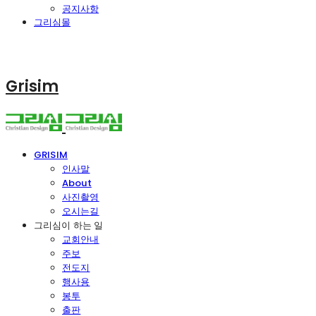
공지사항
그리심몰
Grisim
GRISIM
인사말
About
사진촬영
오시는길
그리심이 하는 일
교회안내
주보
전도지
행사용
봉투
출판