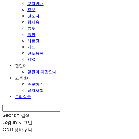
교회안내
주보
전도지
행사용
봉투
출판
리플릿
카드
전도용품
ETC
캘린더
캘린더 마감안내
고객센터
주문하기
공지사항
그리심몰
Search
검색
Log In
로그인
Cart
장바구니