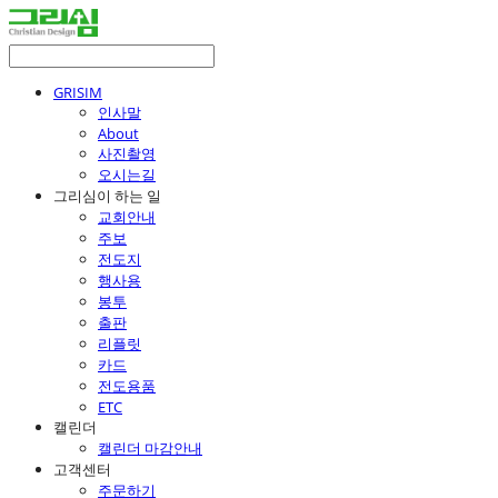
GRISIM
인사말
About
사진촬영
오시는길
그리심이 하는 일
교회안내
주보
전도지
행사용
봉투
출판
리플릿
카드
전도용품
ETC
캘린더
캘린더 마감안내
고객센터
주문하기