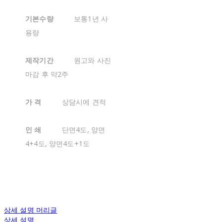
기본수량
보통1년 사
용량
제작기간
원고와 사진
마감 후 약2주
가 격
상담시에 견적
인 쇄
단면4도, 양면
4+4도, 양면4도+1도
상세 설명 머리글
상세 설명