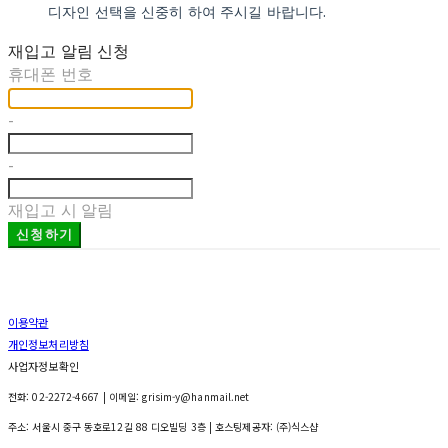
디자인 선택을 신중히 하여 주시길 바랍니다.
재입고 알림 신청
휴대폰 번호
-
-
재입고 시 알림
신청하기
이용약관
개인정보처리방침
사업자정보확인
전화: 02-2272-4667 | 이메일: grisim-y@hanmail.net
주소: 서울시 중구 동호로12길 88 디오빌딩 3층
| 호스팅제공자: (주)식스샵