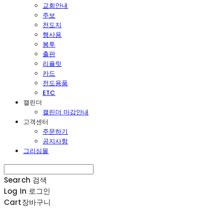
교회안내
주보
전도지
행사용
봉투
출판
리플릿
카드
전도용품
ETC
캘린더
캘린더 마감안내
고객센터
주문하기
공지사항
그리심몰
Search
검색
Log In
로그인
Cart
장바구니