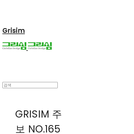
Grisim
GRISIM 주
보 NO.165