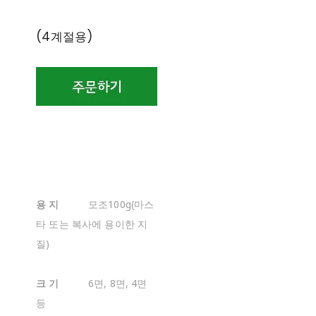
(4계절용)
용 지
모조100g(마스
타 또는 복사에 용이한 지
질)
크 기
6면, 8면, 4면
등