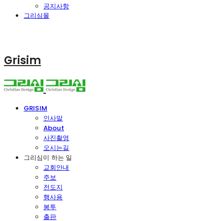
공지사항
그리심몰
Grisim
GRISIM
인사말
About
사진촬영
오시는길
그리심이 하는 일
교회안내
주보
전도지
행사용
봉투
출판