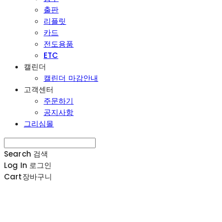
출판
리플릿
카드
전도용품
ETC
캘린더
캘린더 마감안내
고객센터
주문하기
공지사항
그리심몰
Search
검색
Log In
로그인
Cart
장바구니