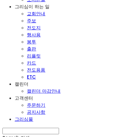
그리심이 하는 일
교회안내
주보
전도지
행사용
봉투
출판
리플릿
카드
전도용품
ETC
캘린더
캘린더 마감안내
고객센터
주문하기
공지사항
그리심몰