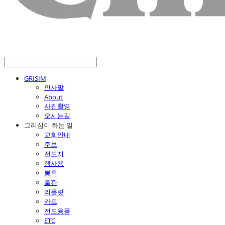
GRISIM
인사말
About
사진촬영
오시는길
그리심이 하는 일
교회안내
주보
전도지
행사용
봉투
출판
리플릿
카드
전도용품
ETC