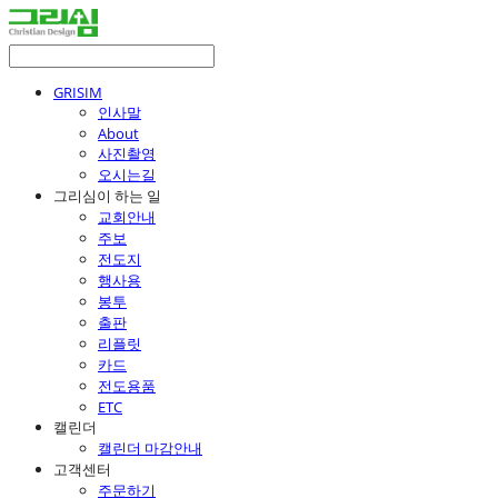
GRISIM
인사말
About
사진촬영
오시는길
그리심이 하는 일
교회안내
주보
전도지
행사용
봉투
출판
리플릿
카드
전도용품
ETC
캘린더
캘린더 마감안내
고객센터
주문하기