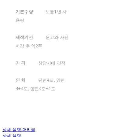
기본수량
보통1년 사
용량
제작기간
원고와 사진
마감 후 약2주
가 격
상담시에 견적
인 쇄
단면4도, 양면
4+4도, 양면4도+1도
상세 설명 머리글
상세 설명