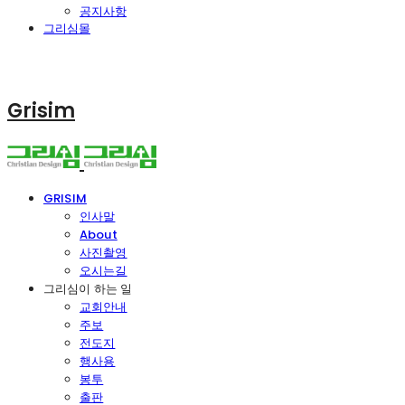
공지사항
그리심몰
Grisim
GRISIM
인사말
About
사진촬영
오시는길
그리심이 하는 일
교회안내
주보
전도지
행사용
봉투
출판