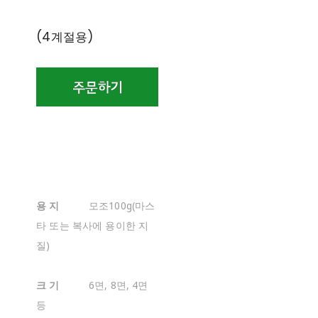
(4계절용)
용 지
모조100g(마스
타 또는 복사에 용이한 지
질)
크 기
6면, 8면, 4면
등