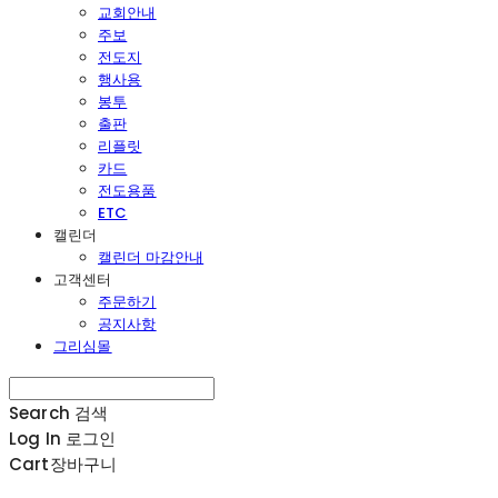
교회안내
주보
전도지
행사용
봉투
출판
리플릿
카드
전도용품
ETC
캘린더
캘린더 마감안내
고객센터
주문하기
공지사항
그리심몰
Search
검색
Log In
로그인
Cart
장바구니