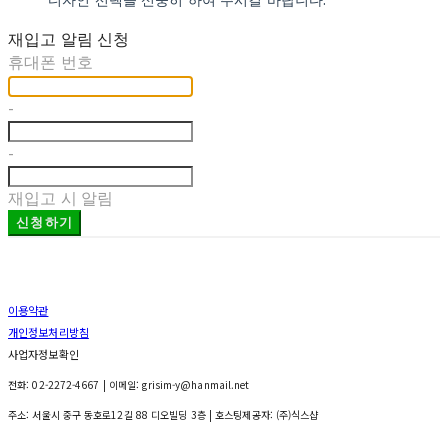
재입고 알림 신청
휴대폰 번호
-
-
재입고 시 알림
신청하기
이용약관
개인정보처리방침
사업자정보확인
전화: 02-2272-4667 | 이메일: grisim-y@hanmail.net
주소: 서울시 중구 동호로12길 88 디오빌딩 3층
| 호스팅제공자: (주)식스샵