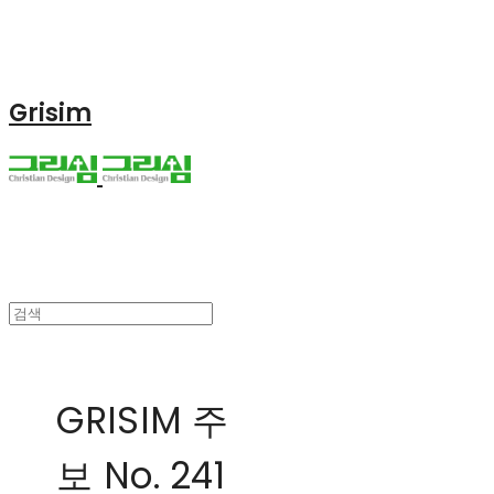
Grisim
GRISIM 주
보 No. 241