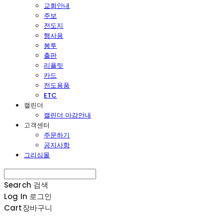
교회안내
주보
전도지
행사용
봉투
출판
리플릿
카드
전도용품
ETC
캘린더
캘린더 마감안내
고객센터
주문하기
공지사항
그리심몰
Search
검색
Log In
로그인
Cart
장바구니