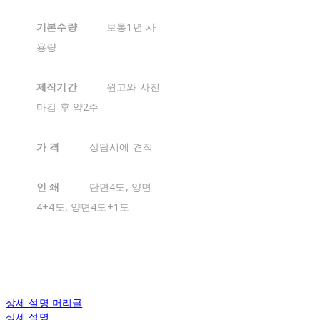
기본수량
보통1년 사
용량
제작기간
원고와 사진
마감 후 약2주
가 격
상담시에 견적
인 쇄
단면4도, 양면
4+4도, 양면4도+1도
상세 설명 머리글
상세 설명