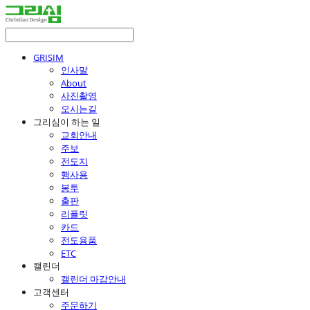
GRISIM
인사말
About
사진촬영
오시는길
그리심이 하는 일
교회안내
주보
전도지
행사용
봉투
출판
리플릿
카드
전도용품
ETC
캘린더
캘린더 마감안내
고객센터
주문하기