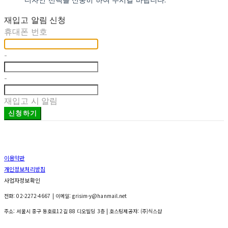
재입고 알림 신청
휴대폰 번호
-
-
재입고 시 알림
신청하기
이용약관
개인정보처리방침
사업자정보확인
전화: 02-2272-4667 | 이메일: grisim-y@hanmail.net
주소: 서울시 중구 동호로12길 88 디오빌딩 3층
| 호스팅제공자: (주)식스샵