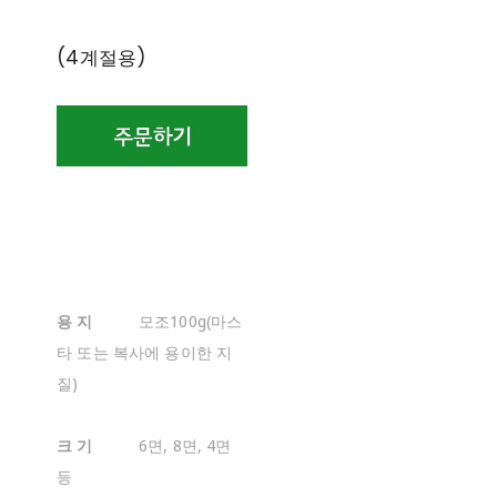
(4계절용)
용 지
모조100g(마스
타 또는 복사에 용이한 지
질)
크 기
6면, 8면, 4면
등