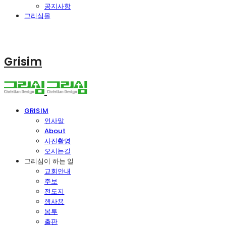
공지사항
그리심몰
Grisim
GRISIM
인사말
About
사진촬영
오시는길
그리심이 하는 일
교회안내
주보
전도지
행사용
봉투
출판