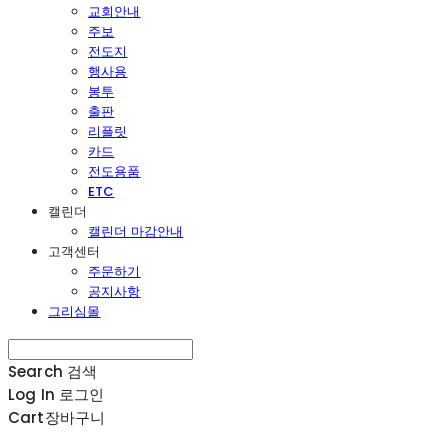
교회안내
주보
전도지
행사용
봉투
출판
리플릿
카드
전도용품
ETC
캘린더
캘린더 마감안내
고객센터
주문하기
공지사항
그리심몰
Search
검색
Log In
로그인
Cart
장바구니