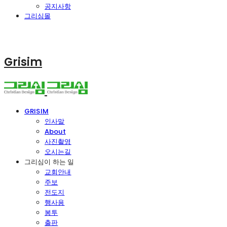
공지사항
그리심몰
Grisim
GRISIM
인사말
About
사진촬영
오시는길
그리심이 하는 일
교회안내
주보
전도지
행사용
봉투
출판