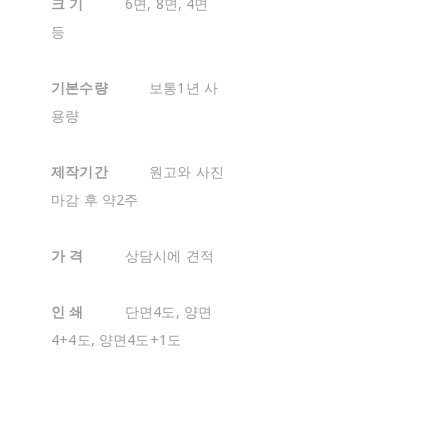
크 기
6면, 8면, 4면
등
기본수량
보통1년 사
용량
제작기간
원고와 사진
마감 후 약2주
가 격
상담시에 견적
인 쇄
단면4도, 양면
4+4도, 양면4도+1도