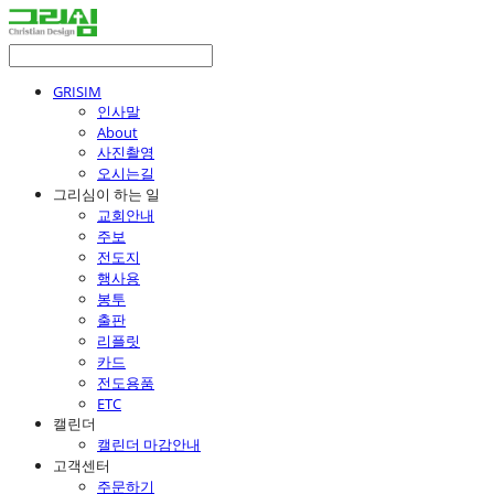
GRISIM
인사말
About
사진촬영
오시는길
그리심이 하는 일
교회안내
주보
전도지
행사용
봉투
출판
리플릿
카드
전도용품
ETC
캘린더
캘린더 마감안내
고객센터
주문하기