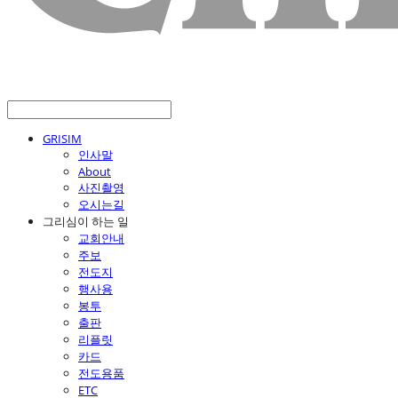
GRISIM
인사말
About
사진촬영
오시는길
그리심이 하는 일
교회안내
주보
전도지
행사용
봉투
출판
리플릿
카드
전도용품
ETC