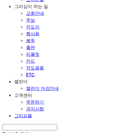
그리심이 하는 일
교회안내
주보
전도지
행사용
봉투
출판
리플릿
카드
전도용품
ETC
캘린더
캘린더 마감안내
고객센터
주문하기
공지사항
그리심몰