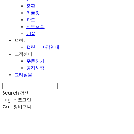
출판
리플릿
카드
전도용품
ETC
캘린더
캘린더 마감안내
고객센터
주문하기
공지사항
그리심몰
Search
검색
Log In
로그인
Cart
장바구니