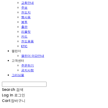
교회안내
주보
전도지
행사용
봉투
출판
리플릿
카드
전도용품
ETC
캘린더
캘린더 마감안내
고객센터
주문하기
공지사항
그리심몰
Search
검색
Log In
로그인
Cart
장바구니