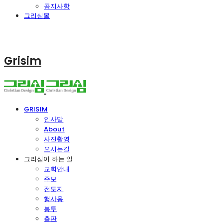
공지사항
그리심몰
Grisim
GRISIM
인사말
About
사진촬영
오시는길
그리심이 하는 일
교회안내
주보
전도지
행사용
봉투
출판