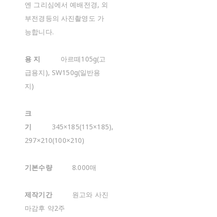
엔 그리심에서 예배전경, 외
부전경등의 사진촬영도 가
능합니다.
용 지
아르떼105g(고
급용지), SW150g(일반용
지)
크
기
345×185(115×185),
297×210(100×210)
기본수량
8.000매
제작기간
원고와 사진
마감후 약2주