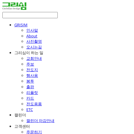
GRISIM
인사말
About
사진촬영
오시는길
그리심이 하는 일
교회안내
주보
전도지
행사용
봉투
출판
리플릿
카드
전도용품
ETC
캘린더
캘린더 마감안내
고객센터
주문하기