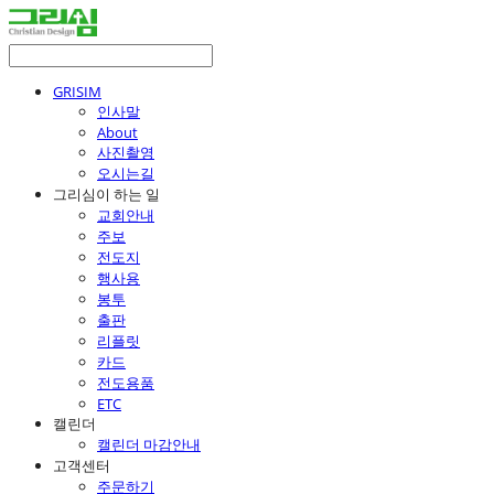
GRISIM
인사말
About
사진촬영
오시는길
그리심이 하는 일
교회안내
주보
전도지
행사용
봉투
출판
리플릿
카드
전도용품
ETC
캘린더
캘린더 마감안내
고객센터
주문하기