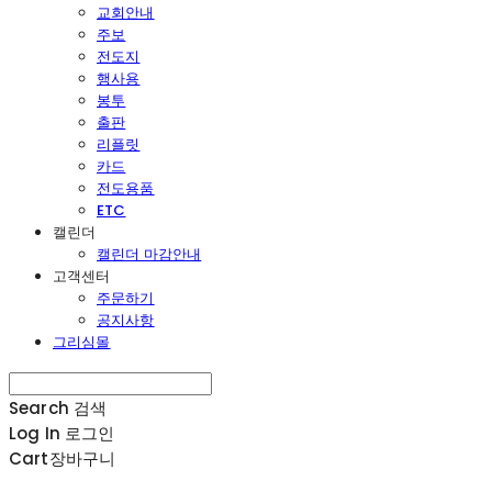
교회안내
주보
전도지
행사용
봉투
출판
리플릿
카드
전도용품
ETC
캘린더
캘린더 마감안내
고객센터
주문하기
공지사항
그리심몰
Search
검색
Log In
로그인
Cart
장바구니