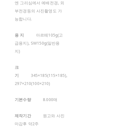
엔 그리심에서 예배전경, 외
부전경등의 사진촬영도 가
능합니다.
용 지
아르떼105g(고
급용지), SW150g(일반용
지)
크
기
345×185(115×185),
297×210(100×210)
기본수량
8.000매
제작기간
원고와 사진
마감후 약2주