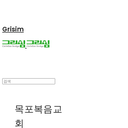
Grisim
목포복음교
회