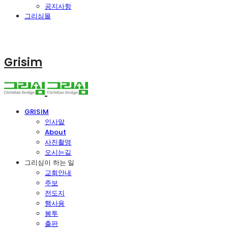
공지사항
그리심몰
Grisim
GRISIM
인사말
About
사진촬영
오시는길
그리심이 하는 일
교회안내
주보
전도지
행사용
봉투
출판