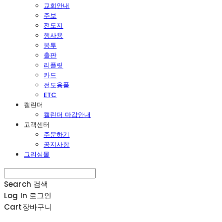
교회안내
주보
전도지
행사용
봉투
출판
리플릿
카드
전도용품
ETC
캘린더
캘린더 마감안내
고객센터
주문하기
공지사항
그리심몰
Search
검색
Log In
로그인
Cart
장바구니