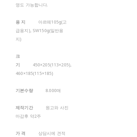
영도 가능합니다.
용 지
아르떼105g(고
급용지), SW150g(일반용
지)
크
기
450×205(113×205),
460×185(115×185)
기본수량
8.000매
제작기간
원고와 사진
마감후 약2주
가 격
상담시에 견적