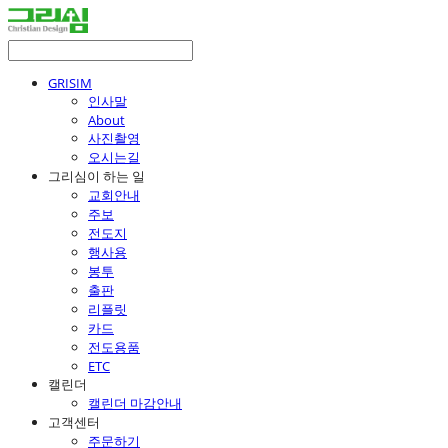
GRISIM
인사말
About
사진촬영
오시는길
그리심이 하는 일
교회안내
주보
전도지
행사용
봉투
출판
리플릿
카드
전도용품
ETC
캘린더
캘린더 마감안내
고객센터
주문하기