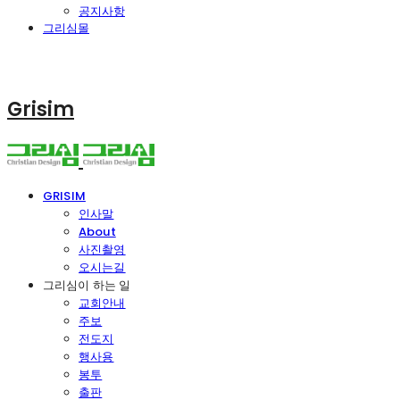
공지사항
그리심몰
Grisim
GRISIM
인사말
About
사진촬영
오시는길
그리심이 하는 일
교회안내
주보
전도지
행사용
봉투
출판