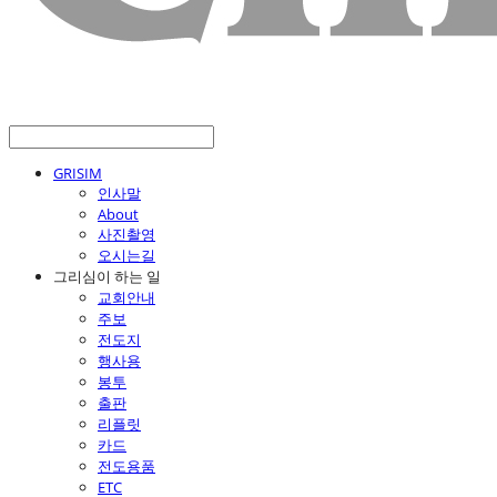
GRISIM
인사말
About
사진촬영
오시는길
그리심이 하는 일
교회안내
주보
전도지
행사용
봉투
출판
리플릿
카드
전도용품
ETC