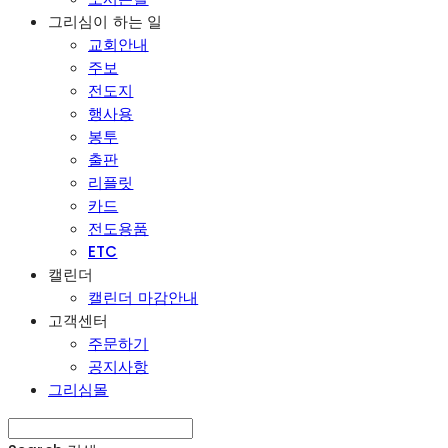
그리심이 하는 일
교회안내
주보
전도지
행사용
봉투
출판
리플릿
카드
전도용품
ETC
캘린더
캘린더 마감안내
고객센터
주문하기
공지사항
그리심몰