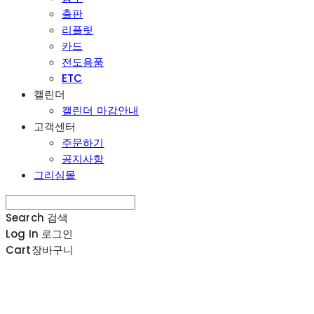
출판
리플릿
카드
전도용품
ETC
캘린더
캘린더 마감안내
고객센터
주문하기
공지사항
그리심몰
Search
검색
Log In
로그인
Cart
장바구니