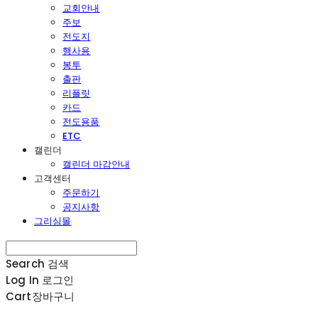
교회안내
주보
전도지
행사용
봉투
출판
리플릿
카드
전도용품
ETC
캘린더
캘린더 마감안내
고객센터
주문하기
공지사항
그리심몰
Search
검색
Log In
로그인
Cart
장바구니