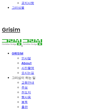
공지사항
그리심몰
Grisim
GRISIM
인사말
About
사진촬영
오시는길
그리심이 하는 일
교회안내
주보
전도지
행사용
봉투
출판