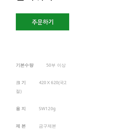
기본수량
50부 이상
크 기
420Ⅹ620(국2
절)
용 지
SW120g
제 본
금구제본