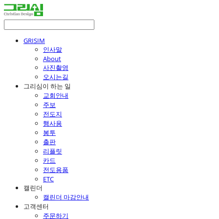
GRISIM
인사말
About
사진촬영
오시는길
그리심이 하는 일
교회안내
주보
전도지
행사용
봉투
출판
리플릿
카드
전도용품
ETC
캘린더
캘린더 마감안내
고객센터
주문하기