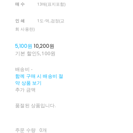
매 수
13매(표지포함)
인 쇄
1도-먹,검정(교
회 사용란)
5,100원
10,200원
기본 할인
5,100원
배송비
-
함께 구매 시 배송비 절
약 상품 보기
추가 금액
품절된 상품입니다.
주문 수량
0개