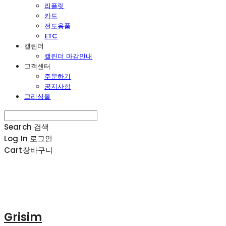
리플릿
카드
전도용품
ETC
캘린더
캘린더 마감안내
고객센터
주문하기
공지사항
그리심몰
Search
검색
Log In
로그인
Cart
장바구니
Grisim