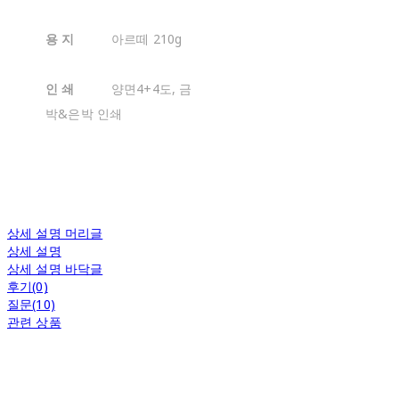
용 지
아르떼 210g
인 쇄
양면4+4도, 금
박&은박 인쇄
상세 설명 머리글
상세 설명
상세 설명 바닥글
후기(0)
질문(10)
관련 상품