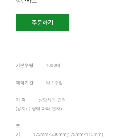
성탄카드
기본수량
1000매
제작기간
약 1주일
가 격
상담시에 견적
(용지/수량에 따라 편차)
크
기
175mm×230mm(175mm×115mm)