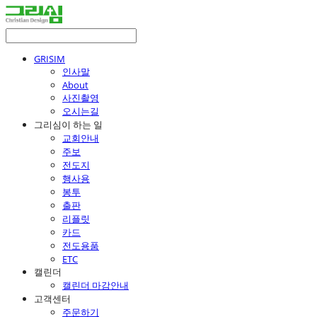
GRISIM
인사말
About
사진촬영
오시는길
그리심이 하는 일
교회안내
주보
전도지
행사용
봉투
출판
리플릿
카드
전도용품
ETC
캘린더
캘린더 마감안내
고객센터
주문하기