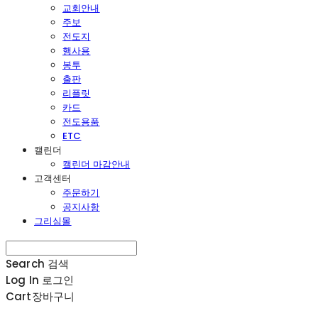
교회안내
주보
전도지
행사용
봉투
출판
리플릿
카드
전도용품
ETC
캘린더
캘린더 마감안내
고객센터
주문하기
공지사항
그리심몰
Search
검색
Log In
로그인
Cart
장바구니