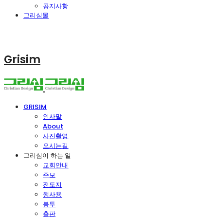
공지사항
그리심몰
Grisim
GRISIM
인사말
About
사진촬영
오시는길
그리심이 하는 일
교회안내
주보
전도지
행사용
봉투
출판