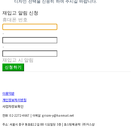
디자인 선택을 신중히 하여 주시길 바랍니다.
재입고 알림 신청
휴대폰 번호
-
-
재입고 시 알림
신청하기
이용약관
개인정보처리방침
사업자정보확인
전화: 02-2272-4667 | 이메일: grisim-y@hanmail.net
주소: 서울시 중구 동호로12길 88 디오빌딩 3층
| 호스팅제공자: (주)식스샵