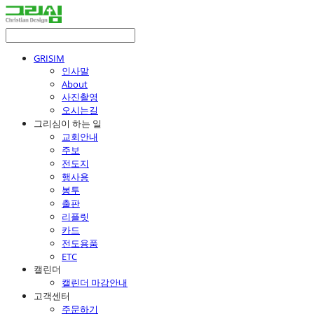
GRISIM
인사말
About
사진촬영
오시는길
그리심이 하는 일
교회안내
주보
전도지
행사용
봉투
출판
리플릿
카드
전도용품
ETC
캘린더
캘린더 마감안내
고객센터
주문하기