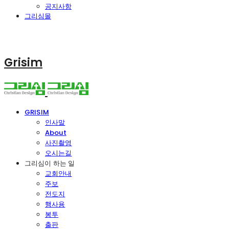
공지사항
그리심몰
Grisim
GRISIM
인사말
About
사진촬영
오시는길
그리심이 하는 일
교회안내
주보
전도지
행사용
봉투
출판