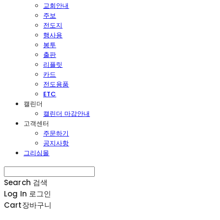
교회안내
주보
전도지
행사용
봉투
출판
리플릿
카드
전도용품
ETC
캘린더
캘린더 마감안내
고객센터
주문하기
공지사항
그리심몰
Search
검색
Log In
로그인
Cart
장바구니