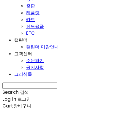
출판
리플릿
카드
전도용품
ETC
캘린더
캘린더 마감안내
고객센터
주문하기
공지사항
그리심몰
Search
검색
Log In
로그인
Cart
장바구니