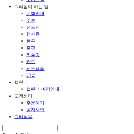
그리심이 하는 일
교회안내
주보
전도지
행사용
봉투
출판
리플릿
카드
전도용품
ETC
캘린더
캘린더 마감안내
고객센터
주문하기
공지사항
그리심몰