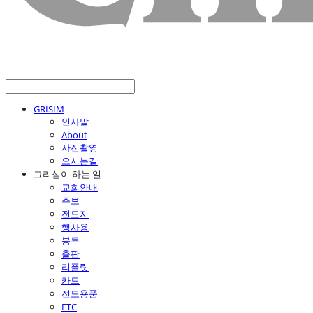
GRISIM
인사말
About
사진촬영
오시는길
그리심이 하는 일
교회안내
주보
전도지
행사용
봉투
출판
리플릿
카드
전도용품
ETC