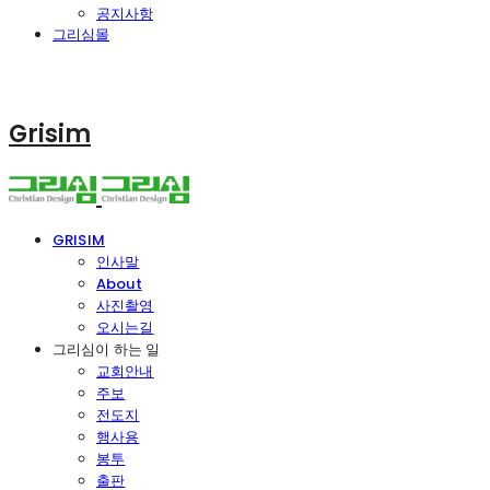
공지사항
그리심몰
Grisim
GRISIM
인사말
About
사진촬영
오시는길
그리심이 하는 일
교회안내
주보
전도지
행사용
봉투
출판