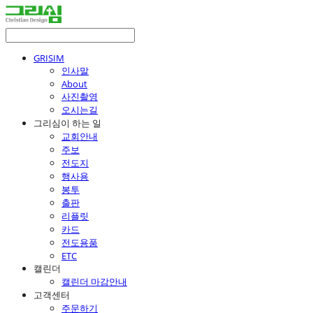
GRISIM
인사말
About
사진촬영
오시는길
그리심이 하는 일
교회안내
주보
전도지
행사용
봉투
출판
리플릿
카드
전도용품
ETC
캘린더
캘린더 마감안내
고객센터
주문하기