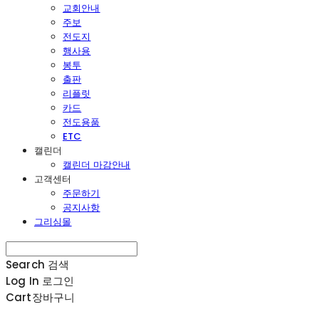
교회안내
주보
전도지
행사용
봉투
출판
리플릿
카드
전도용품
ETC
캘린더
캘린더 마감안내
고객센터
주문하기
공지사항
그리심몰
Search
검색
Log In
로그인
Cart
장바구니