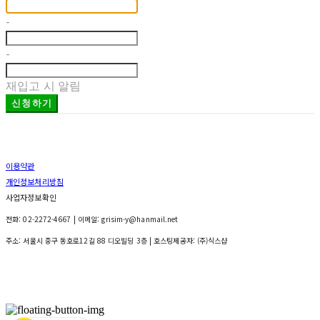
-
-
재입고 시 알림
신청하기
이용약관
개인정보처리방침
사업자정보확인
전화: 02-2272-4667 | 이메일: grisim-y@hanmail.net
주소: 서울시 중구 동호로12길 88 디오빌딩 3층
| 호스팅제공자: (주)식스샵