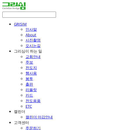
GRISIM
인사말
About
사진촬영
오시는길
그리심이 하는 일
교회안내
주보
전도지
행사용
봉투
출판
리플릿
카드
전도용품
ETC
캘린더
캘린더 마감안내
고객센터
주문하기