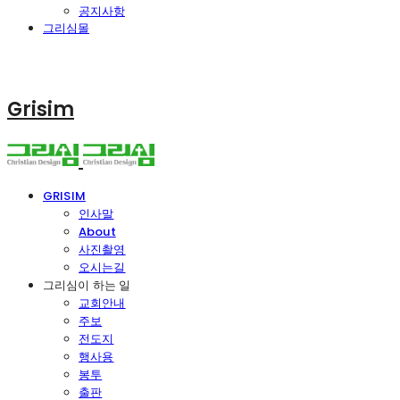
공지사항
그리심몰
Grisim
GRISIM
인사말
About
사진촬영
오시는길
그리심이 하는 일
교회안내
주보
전도지
행사용
봉투
출판