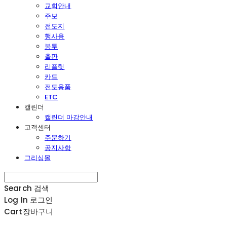
교회안내
주보
전도지
행사용
봉투
출판
리플릿
카드
전도용품
ETC
캘린더
캘린더 마감안내
고객센터
주문하기
공지사항
그리심몰
Search
검색
Log In
로그인
Cart
장바구니