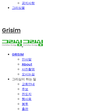
공지사항
그리심몰
Grisim
GRISIM
인사말
About
사진촬영
오시는길
그리심이 하는 일
교회안내
주보
전도지
행사용
봉투
출판