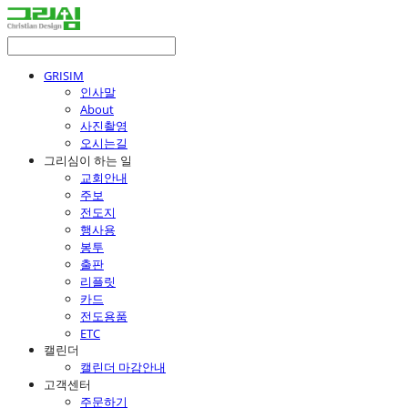
GRISIM
인사말
About
사진촬영
오시는길
그리심이 하는 일
교회안내
주보
전도지
행사용
봉투
출판
리플릿
카드
전도용품
ETC
캘린더
캘린더 마감안내
고객센터
주문하기