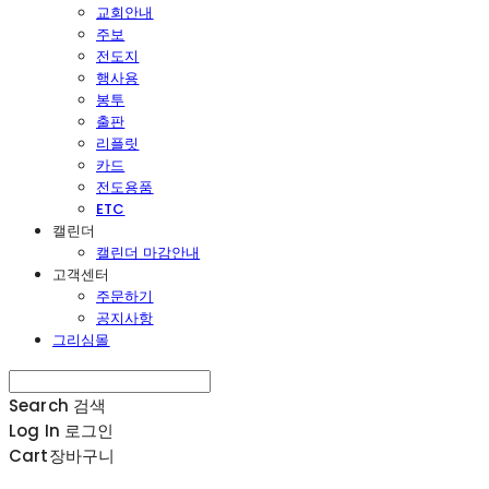
교회안내
주보
전도지
행사용
봉투
출판
리플릿
카드
전도용품
ETC
캘린더
캘린더 마감안내
고객센터
주문하기
공지사항
그리심몰
Search
검색
Log In
로그인
Cart
장바구니