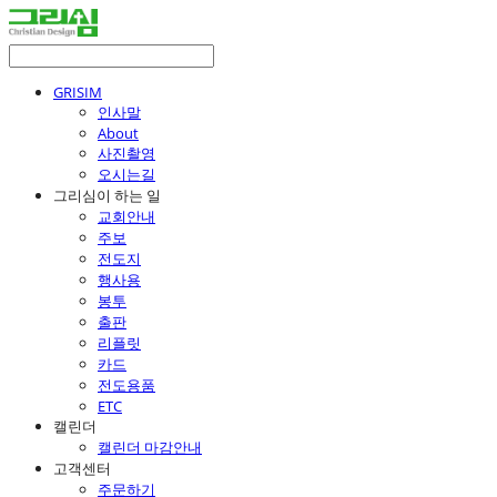
GRISIM
인사말
About
사진촬영
오시는길
그리심이 하는 일
교회안내
주보
전도지
행사용
봉투
출판
리플릿
카드
전도용품
ETC
캘린더
캘린더 마감안내
고객센터
주문하기