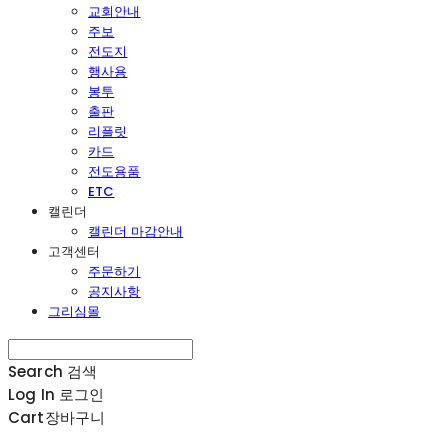
교회안내
주보
전도지
행사용
봉투
출판
리플릿
카드
전도용품
ETC
캘린더
캘린더 마감안내
고객센터
주문하기
공지사항
그리심몰
Search
검색
Log In
로그인
Cart
장바구니