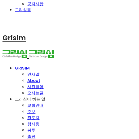
공지사항
그리심몰
Grisim
GRISIM
인사말
About
사진촬영
오시는길
그리심이 하는 일
교회안내
주보
전도지
행사용
봉투
출판