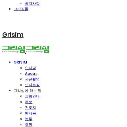
공지사항
그리심몰
Grisim
GRISIM
인사말
About
사진촬영
오시는길
그리심이 하는 일
교회안내
주보
전도지
행사용
봉투
출판