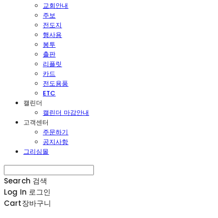
교회안내
주보
전도지
행사용
봉투
출판
리플릿
카드
전도용품
ETC
캘린더
캘린더 마감안내
고객센터
주문하기
공지사항
그리심몰
Search
검색
Log In
로그인
Cart
장바구니