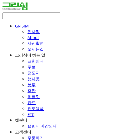
GRISIM
인사말
About
사진촬영
오시는길
그리심이 하는 일
교회안내
주보
전도지
행사용
봉투
출판
리플릿
카드
전도용품
ETC
캘린더
캘린더 마감안내
고객센터
주문하기