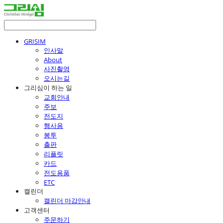
GRISIM
인사말
About
사진촬영
오시는길
그리심이 하는 일
교회안내
주보
전도지
행사용
봉투
출판
리플릿
카드
전도용품
ETC
캘린더
캘린더 마감안내
고객센터
주문하기