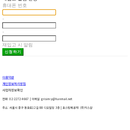
휴대폰 번호
-
-
재입고 시 알림
신청하기
이용약관
개인정보처리방침
사업자정보확인
전화: 02-2272-4667 | 이메일: grisim-y@hanmail.net
주소: 서울시 중구 동호로12길 88 디오빌딩 3층
| 호스팅제공자: (주)식스샵