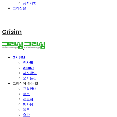
공지사항
그리심몰
Grisim
GRISIM
인사말
About
사진촬영
오시는길
그리심이 하는 일
교회안내
주보
전도지
행사용
봉투
출판