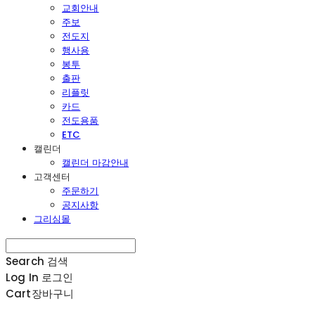
교회안내
주보
전도지
행사용
봉투
출판
리플릿
카드
전도용품
ETC
캘린더
캘린더 마감안내
고객센터
주문하기
공지사항
그리심몰
Search
검색
Log In
로그인
Cart
장바구니