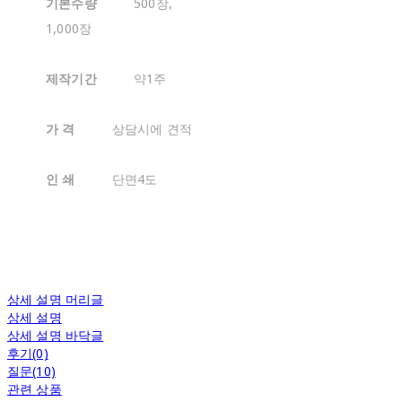
기본수량
500장,
1,000장
제작기간
약1주
가 격
상담시에 견적
인 쇄
단면4도
상세 설명 머리글
상세 설명
상세 설명 바닥글
후기(0)
질문(10)
관련 상품