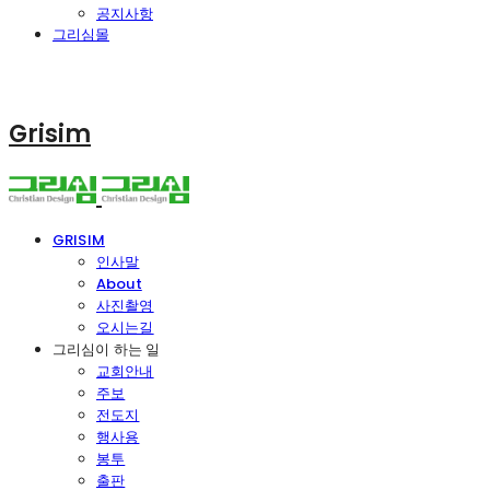
공지사항
그리심몰
Grisim
GRISIM
인사말
About
사진촬영
오시는길
그리심이 하는 일
교회안내
주보
전도지
행사용
봉투
출판