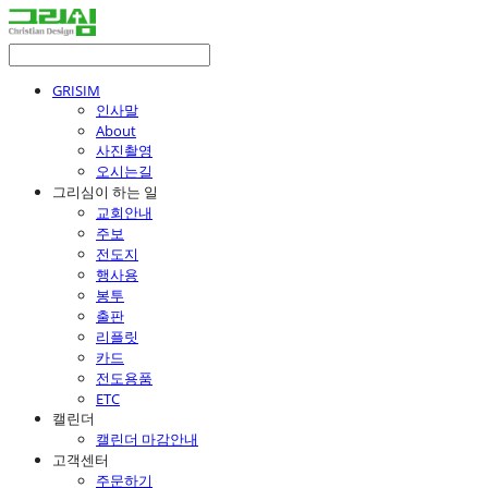
GRISIM
인사말
About
사진촬영
오시는길
그리심이 하는 일
교회안내
주보
전도지
행사용
봉투
출판
리플릿
카드
전도용품
ETC
캘린더
캘린더 마감안내
고객센터
주문하기