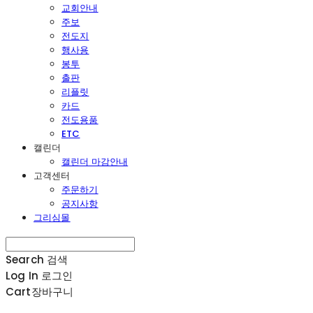
교회안내
주보
전도지
행사용
봉투
출판
리플릿
카드
전도용품
ETC
캘린더
캘린더 마감안내
고객센터
주문하기
공지사항
그리심몰
Search
검색
Log In
로그인
Cart
장바구니