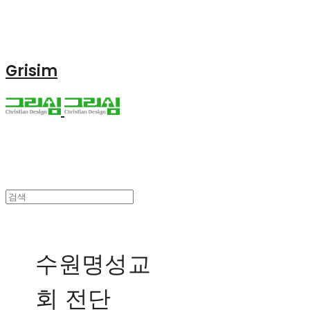
Grisim
수원명성교
회 전단