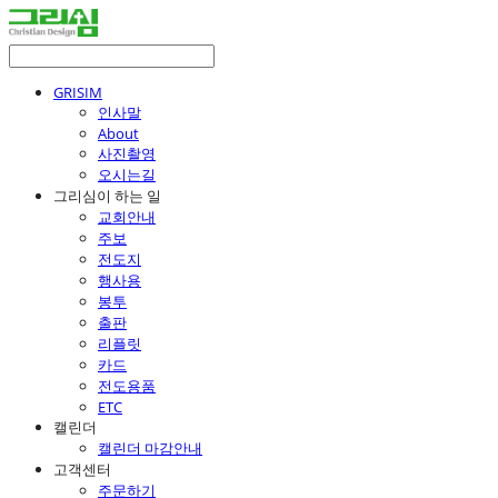
GRISIM
인사말
About
사진촬영
오시는길
그리심이 하는 일
교회안내
주보
전도지
행사용
봉투
출판
리플릿
카드
전도용품
ETC
캘린더
캘린더 마감안내
고객센터
주문하기