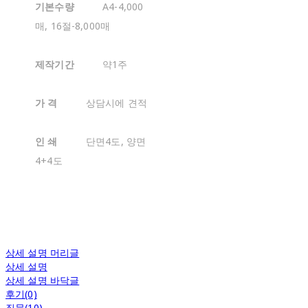
기본수량
A4-4,000
매, 16절-8,000매
제작기간
약1주
가 격
상담시에 견적
인 쇄
단면4도, 양면
4+4도
상세 설명 머리글
상세 설명
상세 설명 바닥글
후기(0)
질문(10)