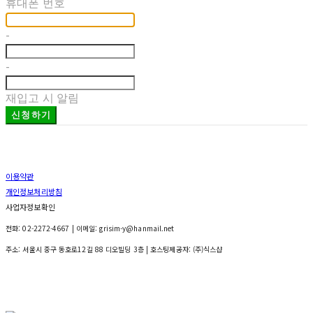
휴대폰 번호
-
-
재입고 시 알림
신청하기
이용약관
개인정보처리방침
사업자정보확인
전화: 02-2272-4667 | 이메일: grisim-y@hanmail.net
주소: 서울시 중구 동호로12길 88 디오빌딩 3층
| 호스팅제공자: (주)식스샵