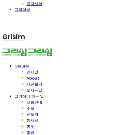
공지사항
그리심몰
Grisim
GRISIM
인사말
About
사진촬영
오시는길
그리심이 하는 일
교회안내
주보
전도지
행사용
봉투
출판