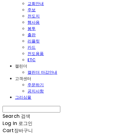
교회안내
주보
전도지
행사용
봉투
출판
리플릿
카드
전도용품
ETC
캘린더
캘린더 마감안내
고객센터
주문하기
공지사항
그리심몰
Search
검색
Log In
로그인
Cart
장바구니