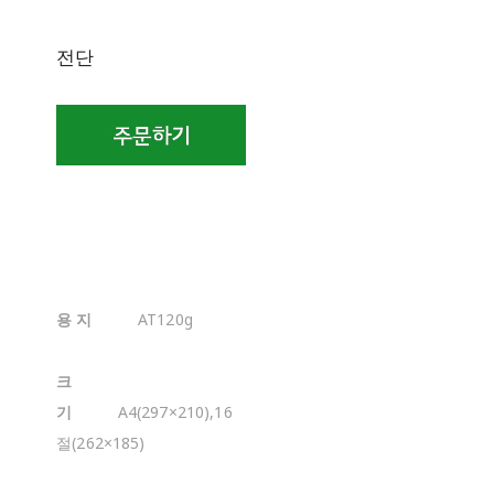
전단
용 지
AT120g
크
기
A4(297×210),16
절(262×185)