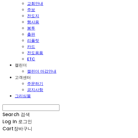
교회안내
주보
전도지
행사용
봉투
출판
리플릿
카드
전도용품
ETC
캘린더
캘린더 마감안내
고객센터
주문하기
공지사항
그리심몰
Search
검색
Log In
로그인
Cart
장바구니