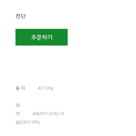
전단
용 지
AT120g
크
기
A4(297×210),16
절(262×185)