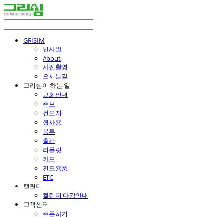
GRISIM
인사말
About
사진촬영
오시는길
그리심이 하는 일
교회안내
주보
전도지
행사용
봉투
출판
리플릿
카드
전도용품
ETC
캘린더
캘린더 마감안내
고객센터
주문하기