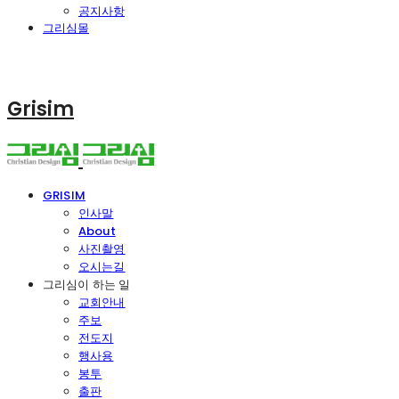
공지사항
그리심몰
Grisim
GRISIM
인사말
About
사진촬영
오시는길
그리심이 하는 일
교회안내
주보
전도지
행사용
봉투
출판