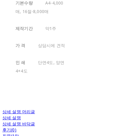
기본수량
A4-4,000
매, 16절-8,000매
제작기간
약1주
가 격
상담시에 견적
인 쇄
단면4도, 양면
4+4도
상세 설명 머리글
상세 설명
상세 설명 바닥글
후기(0)
질문(10)