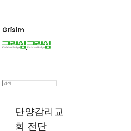
Grisim
단양감리교
회 전단