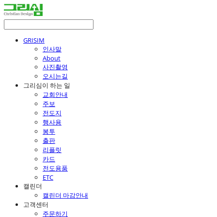
GRISIM
인사말
About
사진촬영
오시는길
그리심이 하는 일
교회안내
주보
전도지
행사용
봉투
출판
리플릿
카드
전도용품
ETC
캘린더
캘린더 마감안내
고객센터
주문하기