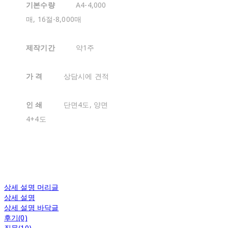
기본수량
A4-4,000
매, 16절-8,000매
제작기간
약1주
가 격
상담시에 견적
인 쇄
단면4도, 양면
4+4도
상세 설명 머리글
상세 설명
상세 설명 바닥글
후기(0)
질문(10)