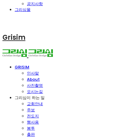
공지사항
그리심몰
Grisim
GRISIM
인사말
About
사진촬영
오시는길
그리심이 하는 일
교회안내
주보
전도지
행사용
봉투
출판