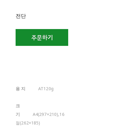
전단
용 지
AT120g
크
기
A4(297×210),16
절(262×185)