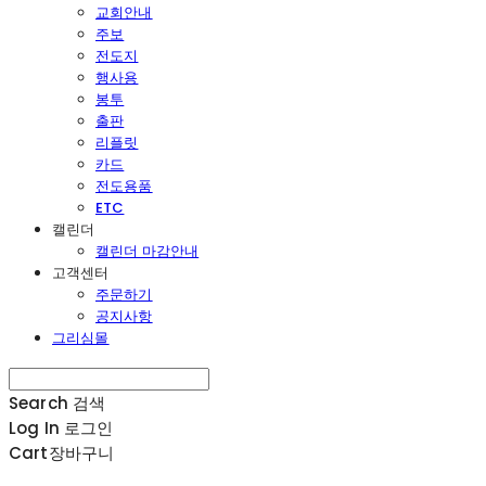
교회안내
주보
전도지
행사용
봉투
출판
리플릿
카드
전도용품
ETC
캘린더
캘린더 마감안내
고객센터
주문하기
공지사항
그리심몰
Search
검색
Log In
로그인
Cart
장바구니