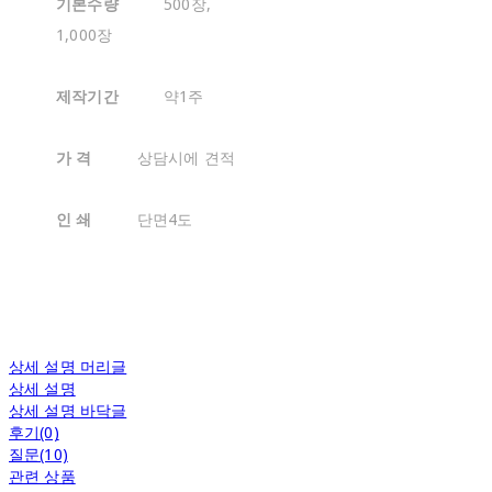
기본수량
500장,
1,000장
제작기간
약1주
가 격
상담시에 견적
인 쇄
단면4도
상세 설명 머리글
상세 설명
상세 설명 바닥글
후기(0)
질문(10)
관련 상품