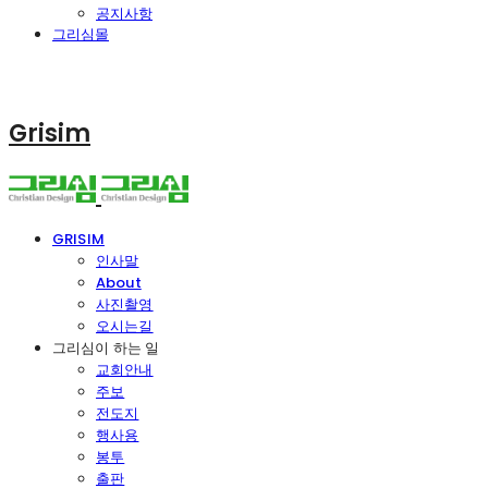
공지사항
그리심몰
Grisim
GRISIM
인사말
About
사진촬영
오시는길
그리심이 하는 일
교회안내
주보
전도지
행사용
봉투
출판