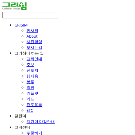
GRISIM
인사말
About
사진촬영
오시는길
그리심이 하는 일
교회안내
주보
전도지
행사용
봉투
출판
리플릿
카드
전도용품
ETC
캘린더
캘린더 마감안내
고객센터
주문하기