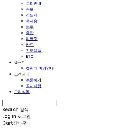
교회안내
주보
전도지
행사용
봉투
출판
리플릿
카드
전도용품
ETC
캘린더
캘린더 마감안내
고객센터
주문하기
공지사항
그리심몰
Search
검색
Log In
로그인
Cart
장바구니