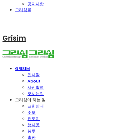
공지사항
그리심몰
Grisim
GRISIM
인사말
About
사진촬영
오시는길
그리심이 하는 일
교회안내
주보
전도지
행사용
봉투
출판