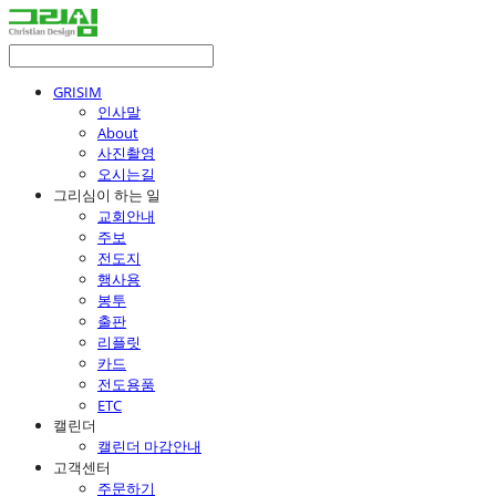
GRISIM
인사말
About
사진촬영
오시는길
그리심이 하는 일
교회안내
주보
전도지
행사용
봉투
출판
리플릿
카드
전도용품
ETC
캘린더
캘린더 마감안내
고객센터
주문하기