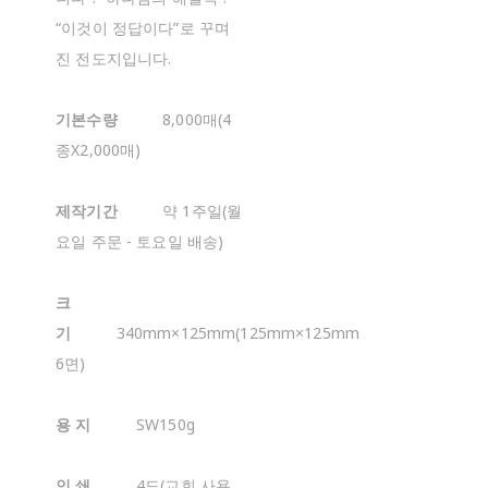
“이것이 정답이다”로 꾸며
진 전도지입니다.
기본수량
8,000매(4
종X2,000매)
제작기간
약 1주일(월
요일 주문 - 토요일 배송)
크
기
340mm×125mm(125mm×125mm
6면)
용 지
SW150g
인 쇄
4도(교회 사용