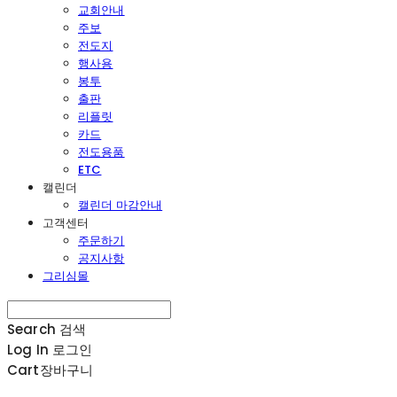
교회안내
주보
전도지
행사용
봉투
출판
리플릿
카드
전도용품
ETC
캘린더
캘린더 마감안내
고객센터
주문하기
공지사항
그리심몰
Search
검색
Log In
로그인
Cart
장바구니