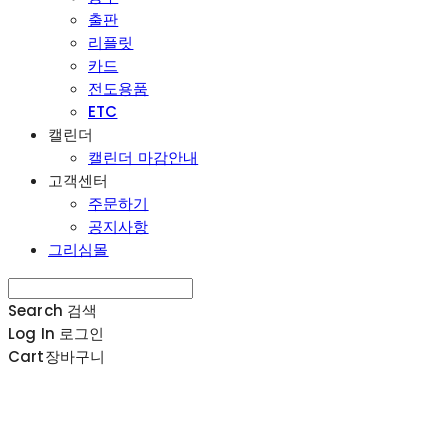
출판
리플릿
카드
전도용품
ETC
캘린더
캘린더 마감안내
고객센터
주문하기
공지사항
그리심몰
Search
검색
Log In
로그인
Cart
장바구니