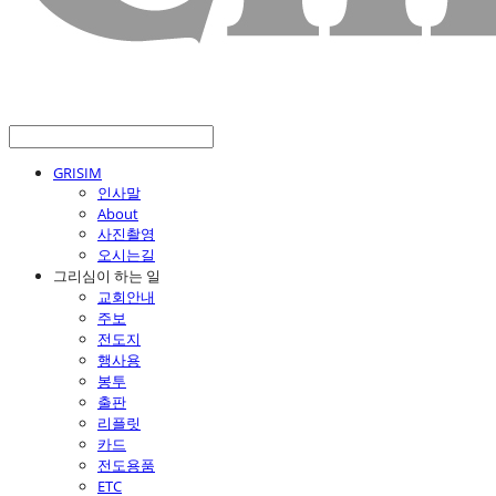
GRISIM
인사말
About
사진촬영
오시는길
그리심이 하는 일
교회안내
주보
전도지
행사용
봉투
출판
리플릿
카드
전도용품
ETC