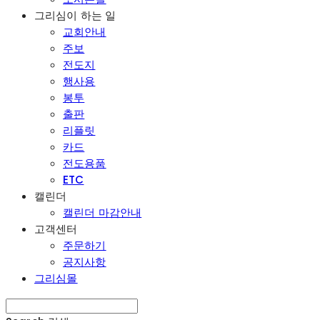
그리심이 하는 일
교회안내
주보
전도지
행사용
봉투
출판
리플릿
카드
전도용품
ETC
캘린더
캘린더 마감안내
고객센터
주문하기
공지사항
그리심몰