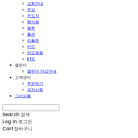
교회안내
주보
전도지
행사용
봉투
출판
리플릿
카드
전도용품
ETC
캘린더
캘린더 마감안내
고객센터
주문하기
공지사항
그리심몰
Search
검색
Log In
로그인
Cart
장바구니