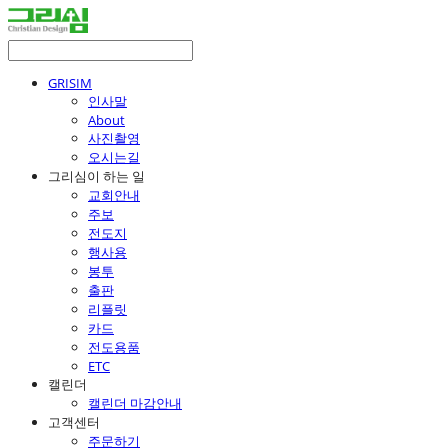
GRISIM
인사말
About
사진촬영
오시는길
그리심이 하는 일
교회안내
주보
전도지
행사용
봉투
출판
리플릿
카드
전도용품
ETC
캘린더
캘린더 마감안내
고객센터
주문하기