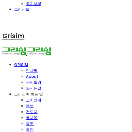
공지사항
그리심몰
Grisim
GRISIM
인사말
About
사진촬영
오시는길
그리심이 하는 일
교회안내
주보
전도지
행사용
봉투
출판