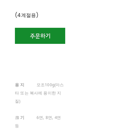
(4계절용)
용 지
모조100g(마스
타 또는 복사에 용이한 지
질)
크 기
6면, 8면, 4면
등