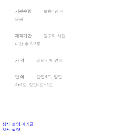
기본수량
보통1년 사
용량
제작기간
원고와 사진
마감 후 약2주
가 격
상담시에 견적
인 쇄
단면4도, 양면
4+4도, 양면4도+1도
상세 설명 머리글
상세 설명