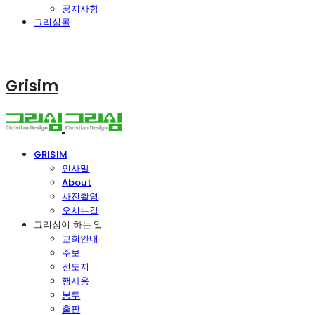
공지사항
그리심몰
Grisim
GRISIM
인사말
About
사진촬영
오시는길
그리심이 하는 일
교회안내
주보
전도지
행사용
봉투
출판