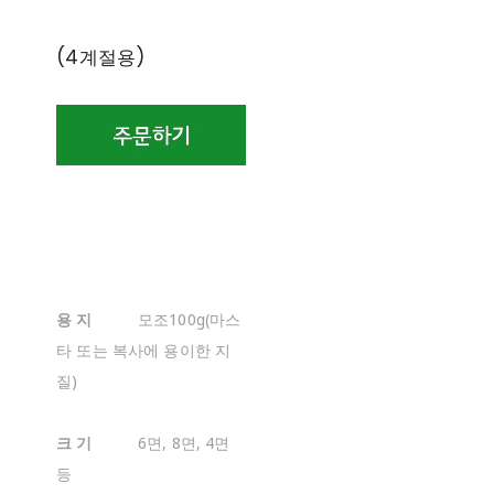
(4계절용)
용 지
모조100g(마스
타 또는 복사에 용이한 지
질)
크 기
6면, 8면, 4면
등