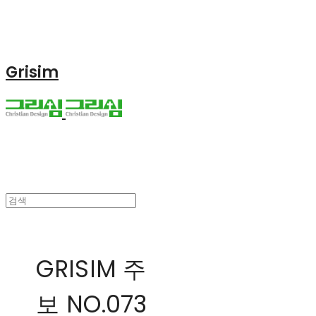
Grisim
GRISIM 주
보 NO.073