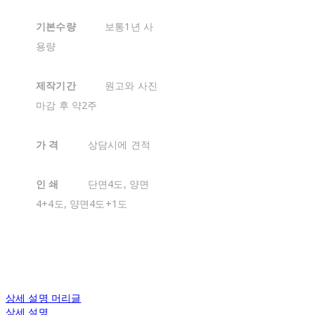
기본수량
보통1년 사
용량
제작기간
원고와 사진
마감 후 약2주
가 격
상담시에 견적
인 쇄
단면4도, 양면
4+4도, 양면4도+1도
상세 설명 머리글
상세 설명