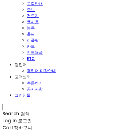
교회안내
주보
전도지
행사용
봉투
출판
리플릿
카드
전도용품
ETC
캘린더
캘린더 마감안내
고객센터
주문하기
공지사항
그리심몰
Search
검색
Log In
로그인
Cart
장바구니