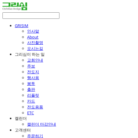
GRISIM
인사말
About
사진촬영
오시는길
그리심이 하는 일
교회안내
주보
전도지
행사용
봉투
출판
리플릿
카드
전도용품
ETC
캘린더
캘린더 마감안내
고객센터
주문하기