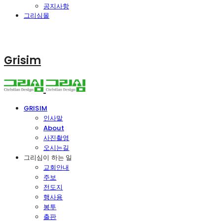
공지사항
그리심몰
Grisim
GRISIM
인사말
About
사진촬영
오시는길
그리심이 하는 일
교회안내
주보
전도지
행사용
봉투
출판