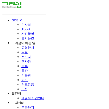
GRISIM
인사말
About
사진촬영
오시는길
그리심이 하는 일
교회안내
주보
전도지
행사용
봉투
출판
리플릿
카드
전도용품
ETC
캘린더
캘린더 마감안내
고객센터
주문하기