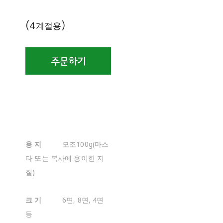
(4계절용)
용 지
모조100g(마스
타 또는 복사에 용이한 지
질)
크 기
6면, 8면, 4면
등