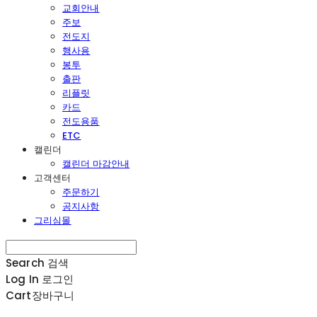
교회안내
주보
전도지
행사용
봉투
출판
리플릿
카드
전도용품
ETC
캘린더
캘린더 마감안내
고객센터
주문하기
공지사항
그리심몰
Search
검색
Log In
로그인
Cart
장바구니