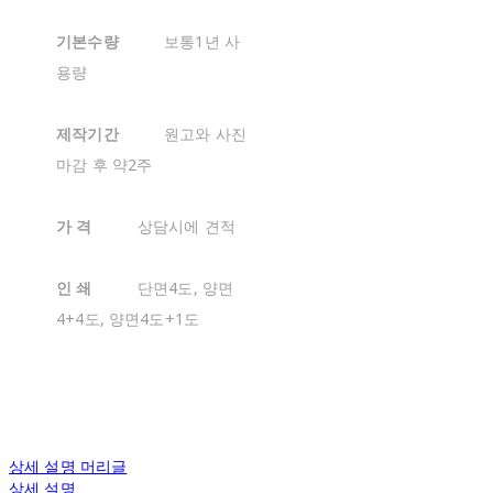
기본수량
보통1년 사
용량
제작기간
원고와 사진
마감 후 약2주
가 격
상담시에 견적
인 쇄
단면4도, 양면
4+4도, 양면4도+1도
상세 설명 머리글
상세 설명