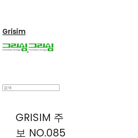
Grisim
GRISIM 주
보 NO.085