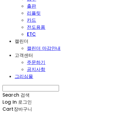
출판
리플릿
카드
전도용품
ETC
캘린더
캘린더 마감안내
고객센터
주문하기
공지사항
그리심몰
Search
검색
Log In
로그인
Cart
장바구니