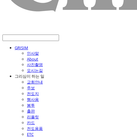
GRISIM
인사말
About
사진촬영
오시는길
그리심이 하는 일
교회안내
주보
전도지
행사용
봉투
출판
리플릿
카드
전도용품
ETC