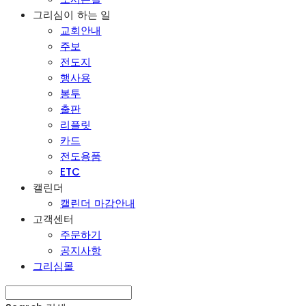
그리심이 하는 일
교회안내
주보
전도지
행사용
봉투
출판
리플릿
카드
전도용품
ETC
캘린더
캘린더 마감안내
고객센터
주문하기
공지사항
그리심몰