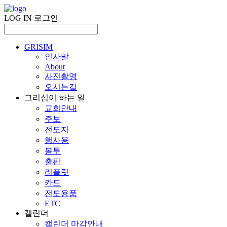
LOG IN
로그인
GRISIM
인사말
About
사진촬영
오시는길
그리심이 하는 일
교회안내
주보
전도지
행사용
봉투
출판
리플릿
카드
전도용품
ETC
캘린더
캘린더 마감안내