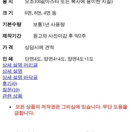
용 지
모조100g(마스타 또는 복사에 용이한 지질)
크 기
6면, 8면, 4면 등
기본수량
보통1년 사용량
제작기간
원고와 사진마감 후 약2주
가 격
상담시에 견적
인 쇄
단면4도, 양면4+4도, 양면4도+1도
상세 설명 머리글
상세 설명
상세 설명 바닥글
후기(0)
질문(10)
관련 상품
모든 상품의 저작권은 그리심에 있습니다. 무단 도용을
금합니다.