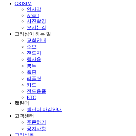
GRISIM
인사말
About
사진촬영
오시는길
그리심이 하는 일
교회안내
주보
전도지
행사용
봉투
출판
리플릿
카드
전도용품
ETC
캘린더
캘린더 마감안내
고객센터
주문하기
공지사항
그리심몰