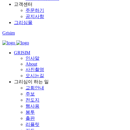
고객센터
주문하기
공지사항
그리심몰
Grisim
GRISIM
인사말
About
사진촬영
오시는길
그리심이 하는 일
교회안내
주보
전도지
행사용
봉투
출판
리플릿