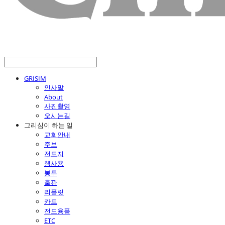
GRISIM
인사말
About
사진촬영
오시는길
그리심이 하는 일
교회안내
주보
전도지
행사용
봉투
출판
리플릿
카드
전도용품
ETC