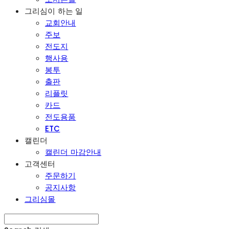
그리심이 하는 일
교회안내
주보
전도지
행사용
봉투
출판
리플릿
카드
전도용품
ETC
캘린더
캘린더 마감안내
고객센터
주문하기
공지사항
그리심몰