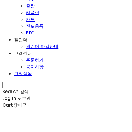
출판
리플릿
카드
전도용품
ETC
캘린더
캘린더 마감안내
고객센터
주문하기
공지사항
그리심몰
Search
검색
Log In
로그인
Cart
장바구니