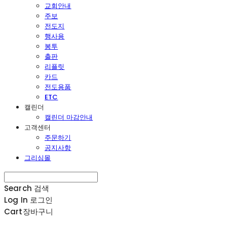
교회안내
주보
전도지
행사용
봉투
출판
리플릿
카드
전도용품
ETC
캘린더
캘린더 마감안내
고객센터
주문하기
공지사항
그리심몰
Search
검색
Log In
로그인
Cart
장바구니