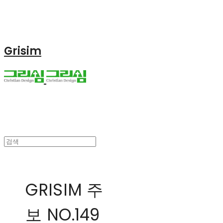
Grisim
GRISIM 주
보 NO.149