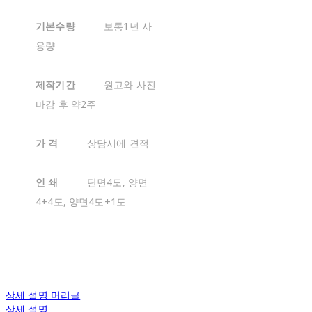
기본수량
보통1년 사
용량
제작기간
원고와 사진
마감 후 약2주
가 격
상담시에 견적
인 쇄
단면4도, 양면
4+4도, 양면4도+1도
상세 설명 머리글
상세 설명