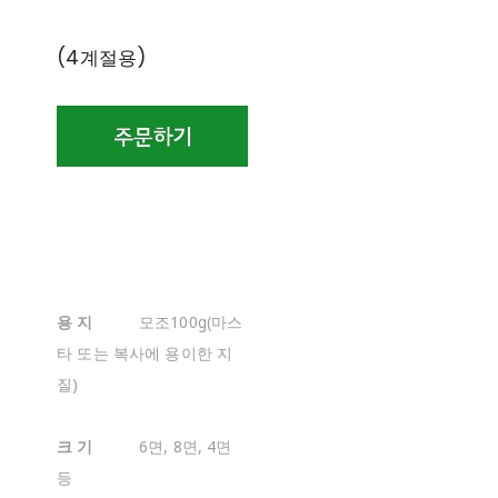
(4계절용)
용 지
모조100g(마스
타 또는 복사에 용이한 지
질)
크 기
6면, 8면, 4면
등