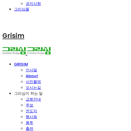
공지사항
그리심몰
Grisim
GRISIM
인사말
About
사진촬영
오시는길
그리심이 하는 일
교회안내
주보
전도지
행사용
봉투
출판