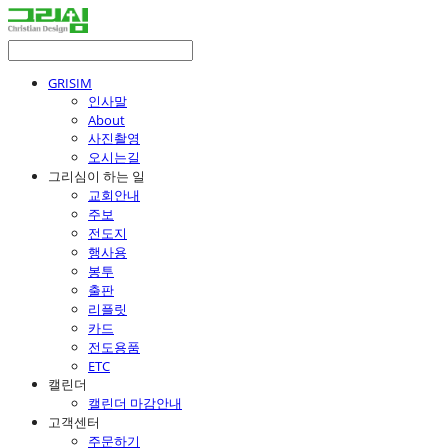
GRISIM
인사말
About
사진촬영
오시는길
그리심이 하는 일
교회안내
주보
전도지
행사용
봉투
출판
리플릿
카드
전도용품
ETC
캘린더
캘린더 마감안내
고객센터
주문하기