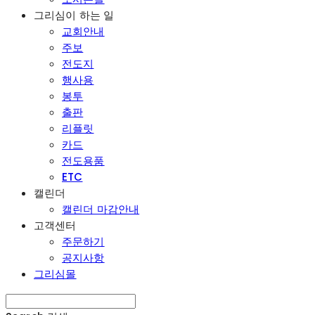
그리심이 하는 일
교회안내
주보
전도지
행사용
봉투
출판
리플릿
카드
전도용품
ETC
캘린더
캘린더 마감안내
고객센터
주문하기
공지사항
그리심몰