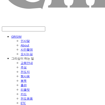
GRISIM
인사말
About
사진촬영
오시는길
그리심이 하는 일
교회안내
주보
전도지
행사용
봉투
출판
리플릿
카드
전도용품
ETC