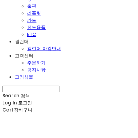
출판
리플릿
카드
전도용품
ETC
캘린더
캘린더 마감안내
고객센터
주문하기
공지사항
그리심몰
Search
검색
Log In
로그인
Cart
장바구니