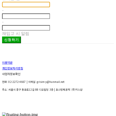
-
-
재입고 시 알림
신청하기
이용약관
개인정보처리방침
사업자정보확인
전화: 02-2272-4667 | 이메일: grisim-y@hanmail.net
주소: 서울시 중구 동호로12길 88 디오빌딩 3층
| 호스팅제공자: (주)식스샵