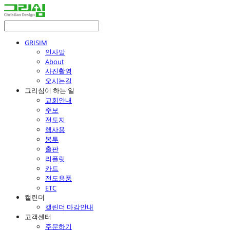
GRISIM
인사말
About
사진촬영
오시는길
그리심이 하는 일
교회안내
주보
전도지
행사용
봉투
출판
리플릿
카드
전도용품
ETC
캘린더
캘린더 마감안내
고객센터
주문하기