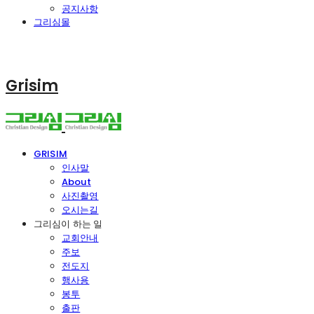
공지사항
그리심몰
Grisim
GRISIM
인사말
About
사진촬영
오시는길
그리심이 하는 일
교회안내
주보
전도지
행사용
봉투
출판