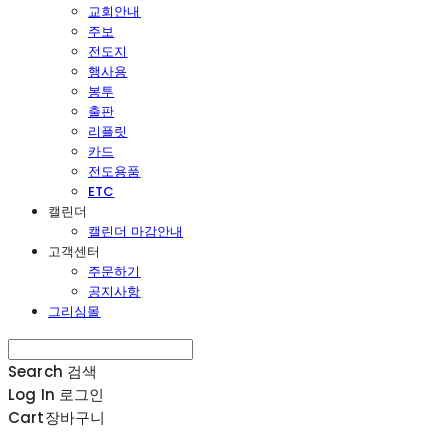
교회안내
주보
전도지
행사용
봉투
출판
리플릿
카드
전도용품
ETC
캘린더
캘린더 마감안내
고객센터
주문하기
공지사항
그리심몰
Search
검색
Log In
로그인
Cart
장바구니