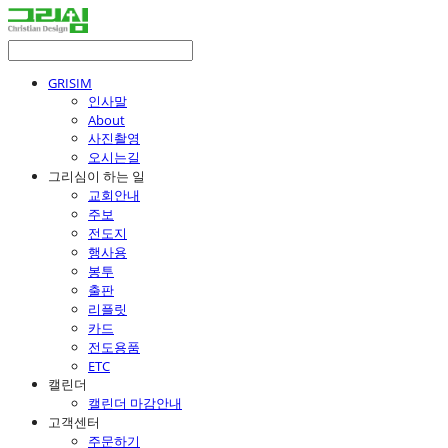
GRISIM
인사말
About
사진촬영
오시는길
그리심이 하는 일
교회안내
주보
전도지
행사용
봉투
출판
리플릿
카드
전도용품
ETC
캘린더
캘린더 마감안내
고객센터
주문하기