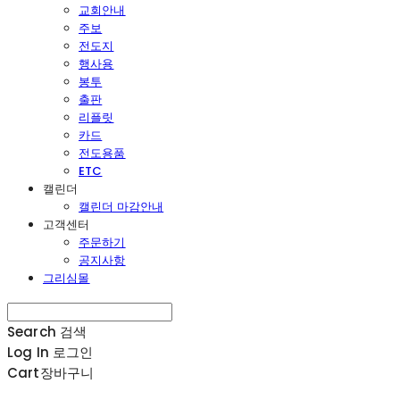
교회안내
주보
전도지
행사용
봉투
출판
리플릿
카드
전도용품
ETC
캘린더
캘린더 마감안내
고객센터
주문하기
공지사항
그리심몰
Search
검색
Log In
로그인
Cart
장바구니