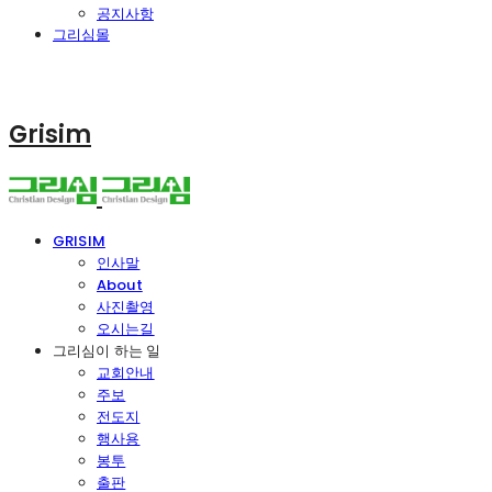
공지사항
그리심몰
Grisim
GRISIM
인사말
About
사진촬영
오시는길
그리심이 하는 일
교회안내
주보
전도지
행사용
봉투
출판