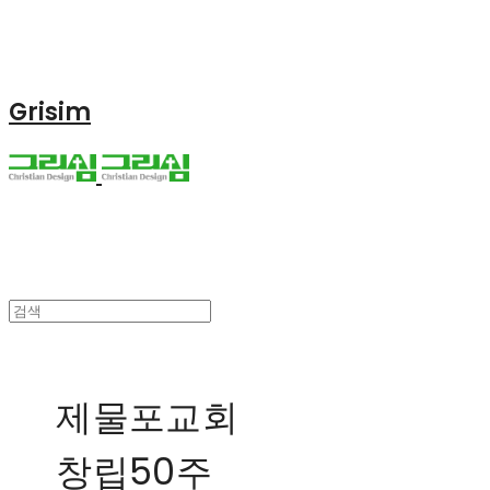
Grisim
제물포교회
창립50주