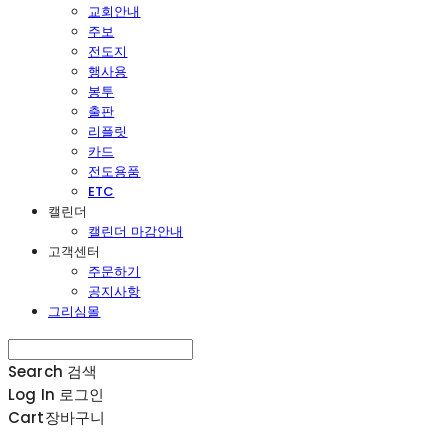
교회안내
주보
전도지
행사용
봉투
출판
리플릿
카드
전도용품
ETC
캘린더
캘린더 마감안내
고객센터
주문하기
공지사항
그리심몰
Search
검색
Log In
로그인
Cart
장바구니