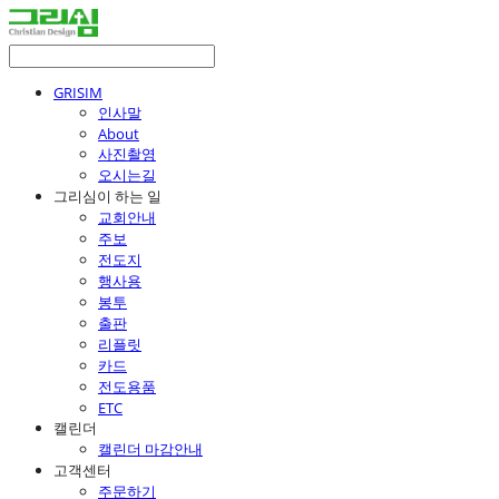
GRISIM
인사말
About
사진촬영
오시는길
그리심이 하는 일
교회안내
주보
전도지
행사용
봉투
출판
리플릿
카드
전도용품
ETC
캘린더
캘린더 마감안내
고객센터
주문하기