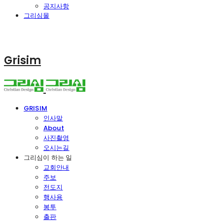
공지사항
그리심몰
Grisim
GRISIM
인사말
About
사진촬영
오시는길
그리심이 하는 일
교회안내
주보
전도지
행사용
봉투
출판