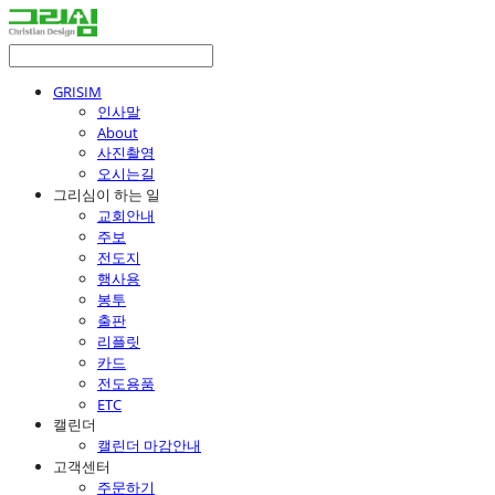
GRISIM
인사말
About
사진촬영
오시는길
그리심이 하는 일
교회안내
주보
전도지
행사용
봉투
출판
리플릿
카드
전도용품
ETC
캘린더
캘린더 마감안내
고객센터
주문하기