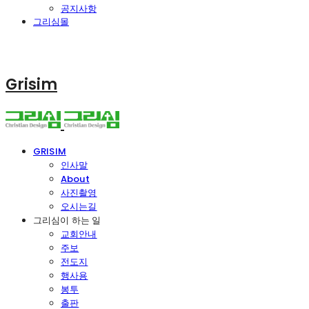
공지사항
그리심몰
Grisim
GRISIM
인사말
About
사진촬영
오시는길
그리심이 하는 일
교회안내
주보
전도지
행사용
봉투
출판