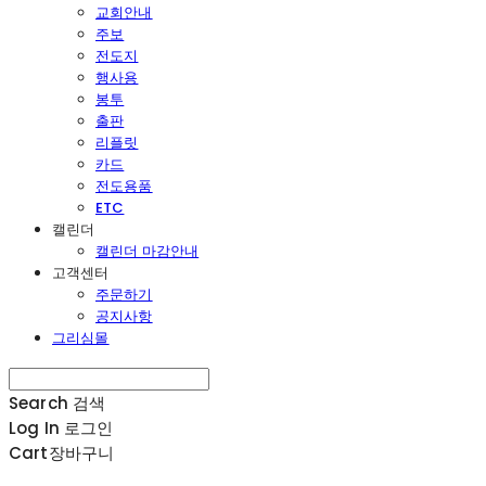
교회안내
주보
전도지
행사용
봉투
출판
리플릿
카드
전도용품
ETC
캘린더
캘린더 마감안내
고객센터
주문하기
공지사항
그리심몰
Search
검색
Log In
로그인
Cart
장바구니