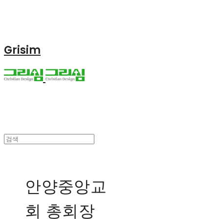
Grisim
안양중앙교
회 총회장