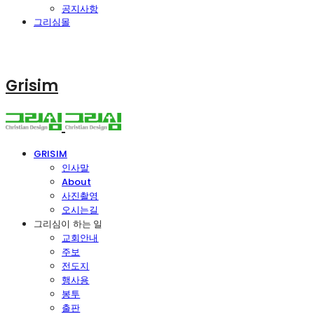
공지사항
그리심몰
Grisim
GRISIM
인사말
About
사진촬영
오시는길
그리심이 하는 일
교회안내
주보
전도지
행사용
봉투
출판