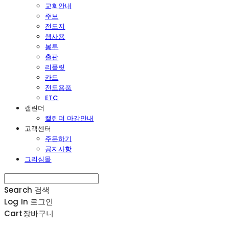
교회안내
주보
전도지
행사용
봉투
출판
리플릿
카드
전도용품
ETC
캘린더
캘린더 마감안내
고객센터
주문하기
공지사항
그리심몰
Search
검색
Log In
로그인
Cart
장바구니