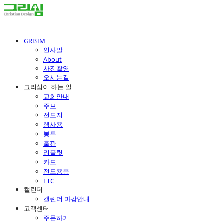
GRISIM
인사말
About
사진촬영
오시는길
그리심이 하는 일
교회안내
주보
전도지
행사용
봉투
출판
리플릿
카드
전도용품
ETC
캘린더
캘린더 마감안내
고객센터
주문하기