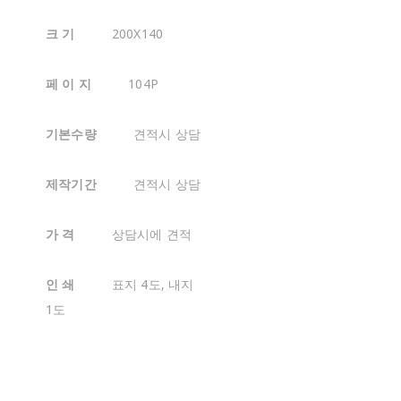
크 기
200X140
페 이 지
104P
기본수량
견적시 상담
제작기간
견적시 상담
가 격
상담시에 견적
인 쇄
표지 4도, 내지
1도