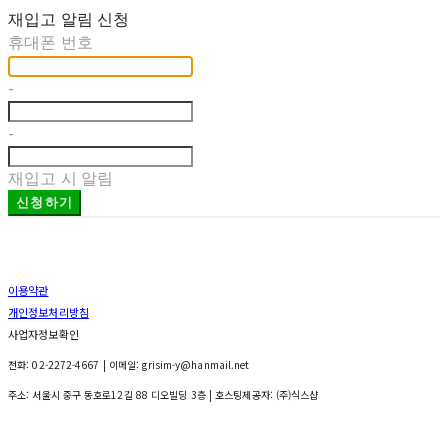
재입고 알림 신청
휴대폰 번호
-
-
재입고 시 알림
신청하기
이용약관
개인정보처리방침
사업자정보확인
전화: 02-2272-4667 | 이메일: grisim-y@hanmail.net
주소: 서울시 중구 동호로12길 88 디오빌딩 3층
| 호스팅제공자: (주)식스샵