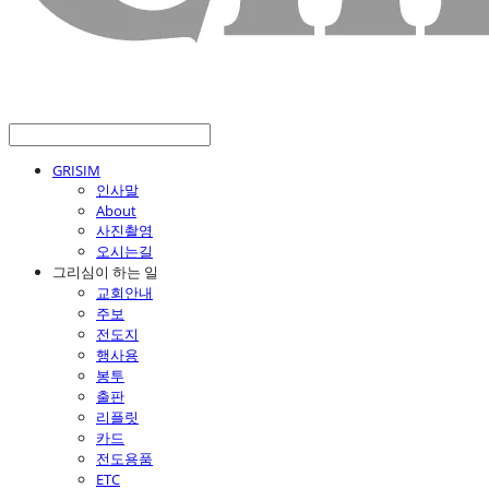
GRISIM
인사말
About
사진촬영
오시는길
그리심이 하는 일
교회안내
주보
전도지
행사용
봉투
출판
리플릿
카드
전도용품
ETC