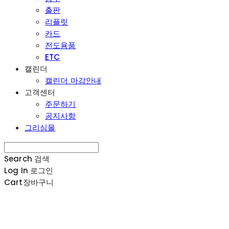
출판
리플릿
카드
전도용품
ETC
캘린더
캘린더 마감안내
고객센터
주문하기
공지사항
그리심몰
Search
검색
Log In
로그인
Cart
장바구니