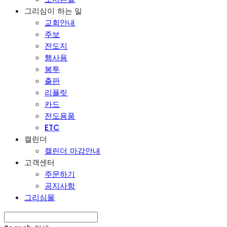
그리심이 하는 일
교회안내
주보
전도지
행사용
봉투
출판
리플릿
카드
전도용품
ETC
캘린더
캘린더 마감안내
고객센터
주문하기
공지사항
그리심몰