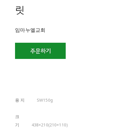
릿
임마누엘교회
용 지
SW150g
크
기
438×210(210×110)