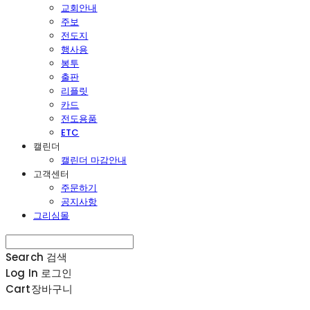
교회안내
주보
전도지
행사용
봉투
출판
리플릿
카드
전도용품
ETC
캘린더
캘린더 마감안내
고객센터
주문하기
공지사항
그리심몰
Search
검색
Log In
로그인
Cart
장바구니