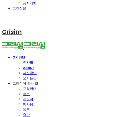
공지사항
그리심몰
Grisim
GRISIM
인사말
About
사진촬영
오시는길
그리심이 하는 일
교회안내
주보
전도지
행사용
봉투
출판