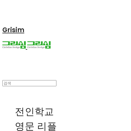
Grisim
전인학교
영문 리플