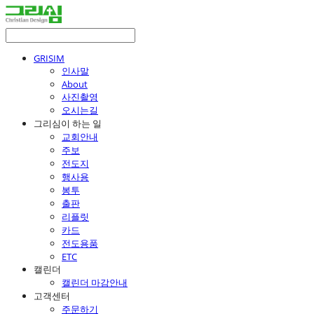
GRISIM
인사말
About
사진촬영
오시는길
그리심이 하는 일
교회안내
주보
전도지
행사용
봉투
출판
리플릿
카드
전도용품
ETC
캘린더
캘린더 마감안내
고객센터
주문하기