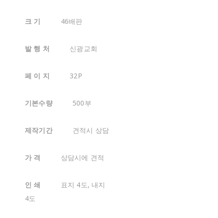
크 기
46배판
발 행 처
신광교회
페 이 지
32P
기본수량
500부
제작기간
견적시 상담
가 격
상담시에 견적
인 쇄
표지 4도, 내지
4도