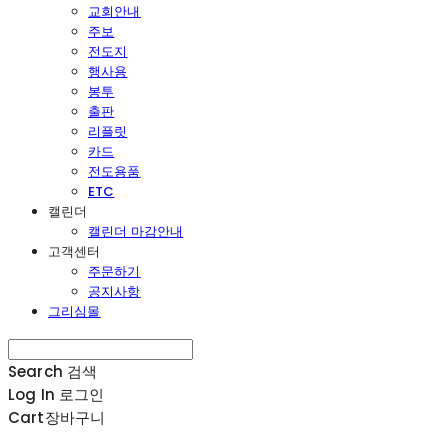
교회안내
주보
전도지
행사용
봉투
출판
리플릿
카드
전도용품
ETC
캘린더
캘린더 마감안내
고객센터
주문하기
공지사항
그리심몰
Search
검색
Log In
로그인
Cart
장바구니