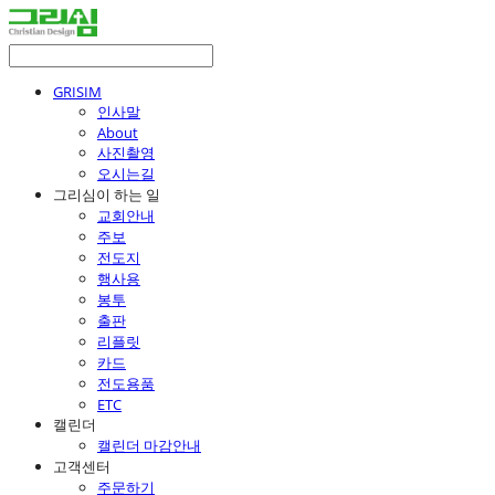
GRISIM
인사말
About
사진촬영
오시는길
그리심이 하는 일
교회안내
주보
전도지
행사용
봉투
출판
리플릿
카드
전도용품
ETC
캘린더
캘린더 마감안내
고객센터
주문하기