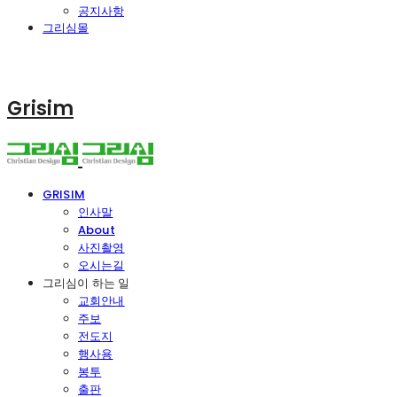
공지사항
그리심몰
Grisim
GRISIM
인사말
About
사진촬영
오시는길
그리심이 하는 일
교회안내
주보
전도지
행사용
봉투
출판