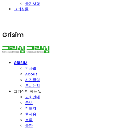
공지사항
그리심몰
Grisim
GRISIM
인사말
About
사진촬영
오시는길
그리심이 하는 일
교회안내
주보
전도지
행사용
봉투
출판