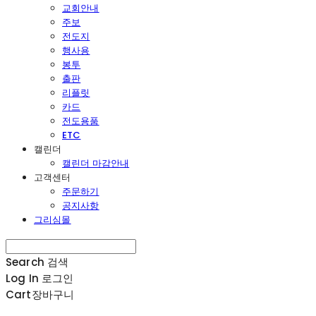
교회안내
주보
전도지
행사용
봉투
출판
리플릿
카드
전도용품
ETC
캘린더
캘린더 마감안내
고객센터
주문하기
공지사항
그리심몰
Search
검색
Log In
로그인
Cart
장바구니