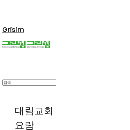
Grisim
대림교회
요람