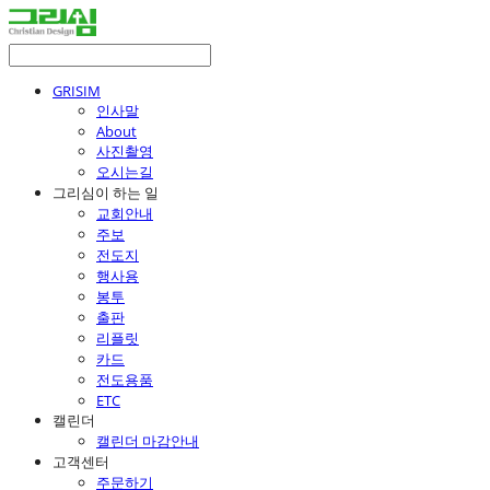
GRISIM
인사말
About
사진촬영
오시는길
그리심이 하는 일
교회안내
주보
전도지
행사용
봉투
출판
리플릿
카드
전도용품
ETC
캘린더
캘린더 마감안내
고객센터
주문하기