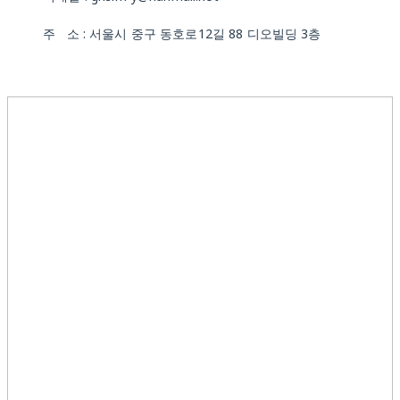
주 소 : 서울시 중구 동호로12길 88 디오빌딩 3층