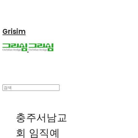
Grisim
충주서남교
회 임직예