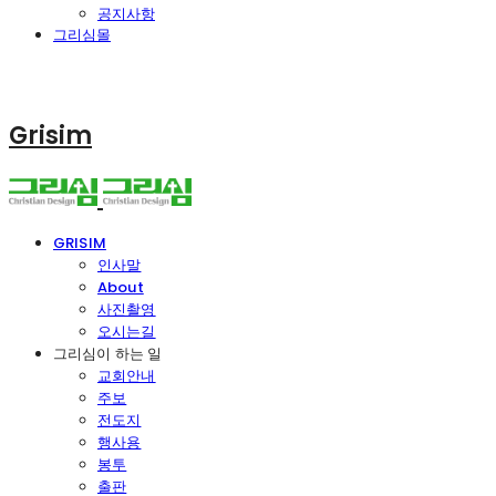
공지사항
그리심몰
Grisim
GRISIM
인사말
About
사진촬영
오시는길
그리심이 하는 일
교회안내
주보
전도지
행사용
봉투
출판