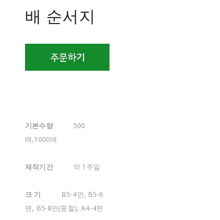
배 순서지
기본수량
500
매,1000매
제작기간
약 1주일
크 기
B5-4면, B5-6
면, B5-8면(중철), A4-4면