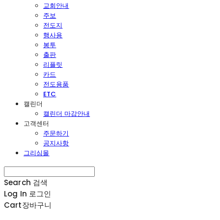
교회안내
주보
전도지
행사용
봉투
출판
리플릿
카드
전도용품
ETC
캘린더
캘린더 마감안내
고객센터
주문하기
공지사항
그리심몰
Search
검색
Log In
로그인
Cart
장바구니