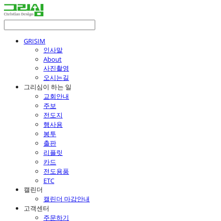
GRISIM
인사말
About
사진촬영
오시는길
그리심이 하는 일
교회안내
주보
전도지
행사용
봉투
출판
리플릿
카드
전도용품
ETC
캘린더
캘린더 마감안내
고객센터
주문하기